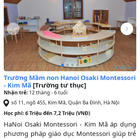
Trường Mầm non Hanoi Osaki Montessori
- Kim Mã
[Trường tư thục]
Nhận trẻ:
12 tháng - 6 tuổi
số 11, ngõ 455, Kim Mã
,
Quận Ba Đình
,
Hà Nội
Học phí:
6 Triệu đến 7,2 Triệu (VNĐ)
HaNoi Osaki Montessori - Kim Mã áp dụng
phương pháp giáo dục Montessori giúp trẻ