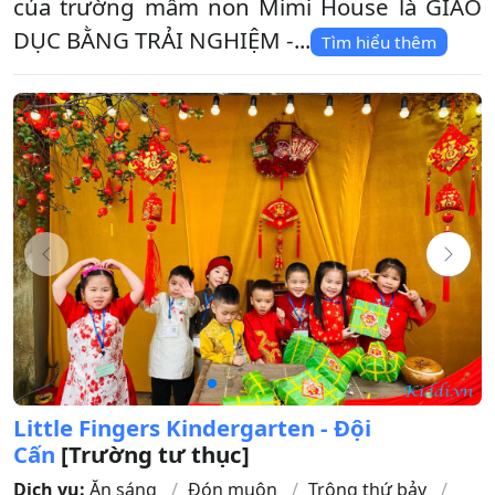
của trường mầm non Mimi House là GIÁO
DỤC BẰNG TRẢI NGHIỆM -...
Tìm hiểu thêm
Little Fingers Kindergarten - Đội
Cấn
[Trường tư thục]
Dịch vụ:
Ăn sáng
Đón muộn
Trông thứ bảy