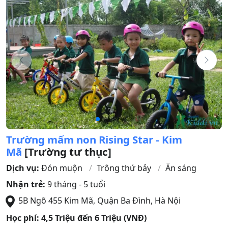
Trường mấm non Rising Star - Kim
Mã
[Trường tư thục]
Dịch vụ:
Đón muộn
Trông thứ bảy
Ăn sáng
Nhận trẻ:
9 tháng - 5 tuổi
5B Ngõ 455 Kim Mã
,
Quận Ba Đình
,
Hà Nội
Học phí:
4,5 Triệu đến 6 Triệu (VNĐ)