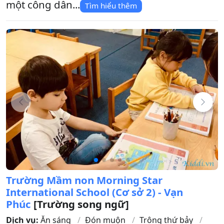
một công dân...
Tìm hiểu thêm
Trường Mầm non Morning Star
International School (Cơ sở 2) - Vạn
Phúc
[Trường song ngữ]
Dịch vụ:
Ăn sáng
Đón muộn
Trông thứ bảy