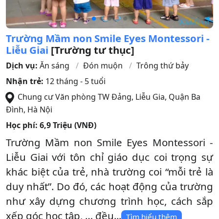
Trường Mầm non Smile Eyes Montessori -
Liễu Giai
[Trường tư thục]
Dịch vụ:
Ăn sáng
Đón muộn
Trông thứ bảy
Nhận trẻ:
12 tháng - 5 tuổi
Chung cư Văn phòng TW Đảng, Liễu Gia
,
Quận Ba
Đình
,
Hà Nội
Học phí:
6,9 Triệu (VNĐ)
Trường Mầm non Smile Eyes Montessori -
Liễu Giai với tôn chỉ giáo dục coi trọng sự
khác biệt của trẻ, nhà trường coi “mỗi trẻ là
duy nhất”. Do đó, các hoạt động của trường
như xây dựng chương trình học, cách sắp
xếp góc học tập, … đều...
Tìm hiểu thêm