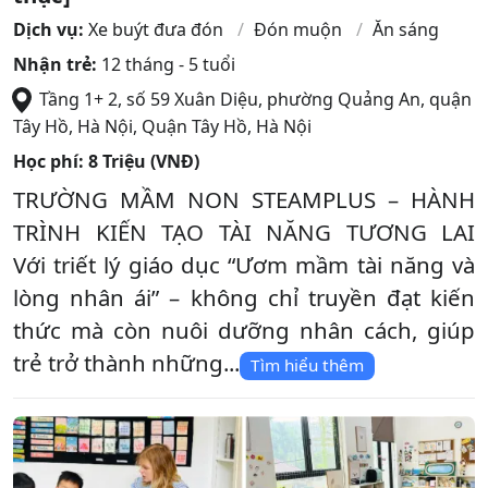
Dịch vụ:
Xe buýt đưa đón
Đón muộn
Ăn sáng
Nhận trẻ:
12 tháng - 5 tuổi
Tầng 1+ 2, số 59 Xuân Diệu, phường Quảng An, quận
Tây Hồ, Hà Nội
,
Quận Tây Hồ
,
Hà Nội
Học phí:
8 Triệu (VNĐ)
TRƯỜNG MẦM NON STEAMPLUS – HÀNH
TRÌNH KIẾN TẠO TÀI NĂNG TƯƠNG LAI
Với triết lý giáo dục “Ươm mầm tài năng và
lòng nhân ái” – không chỉ truyền đạt kiến
thức mà còn nuôi dưỡng nhân cách, giúp
trẻ trở thành những...
Tìm hiểu thêm