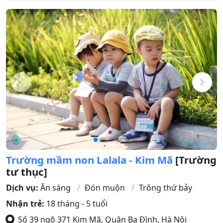
Trường mầm non Lalala - Kim Mã
[Trường
tư thục]
Dịch vụ:
Ăn sáng
Đón muộn
Trông thứ bảy
Nhận trẻ:
18 tháng - 5 tuổi
Số 39 ngõ 371 Kim Mã
,
Quận Ba Đình
,
Hà Nội