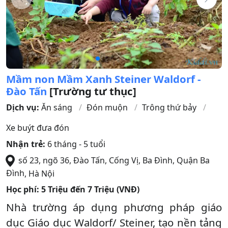
Mầm non Mầm Xanh Steiner Waldorf -
Đào Tấn
[Trường tư thục]
Dịch vụ:
Ăn sáng
Đón muộn
Trông thứ bảy
Xe buýt đưa đón
Nhận trẻ:
6 tháng - 5 tuổi
số 23, ngõ 36, Đào Tấn, Cống Vị, Ba Đình
,
Quận Ba
Đình
,
Hà Nội
Học phí:
5 Triệu đến 7 Triệu (VNĐ)
Nhà trường áp dụng phương pháp giáo
dục Giáo dục Waldorf/ Steiner, tạo nền tảng