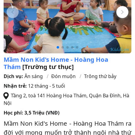
Mầm Non Kid's Home - Hoàng Hoa
Thám
[Trường tư thục]
Dịch vụ:
Ăn sáng
Đón muộn
Trông thứ bảy
Nhận trẻ:
12 tháng - 5 tuổi
Tầng 2, toà 141 Hoàng Hoa Thám
,
Quận Ba Đình
,
Hà
Nội
Học phí:
3,5 Triệu (VNĐ)
Mầm Non Kid's Home - Hoàng Hoa Thám ra
đời với mong muốn trở thành ngôi nhà thứ