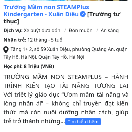
Trường Mầm non STEAMPlus
Kindergarten - Xuân Diệu
[Trường tư
thục]
Dịch vụ:
Xe buýt đưa đón
Đón muộn
Ăn sáng
Nhận trẻ:
12 tháng - 5 tuổi
Tầng 1+ 2, số 59 Xuân Diệu, phường Quảng An, quận
Tây Hồ, Hà Nội
,
Quận Tây Hồ
,
Hà Nội
Học phí:
8 Triệu (VNĐ)
TRƯỜNG MẦM NON STEAMPLUS – HÀNH
TRÌNH KIẾN TẠO TÀI NĂNG TƯƠNG LAI
Với triết lý giáo dục “Ươm mầm tài năng và
lòng nhân ái” – không chỉ truyền đạt kiến
thức mà còn nuôi dưỡng nhân cách, giúp
trẻ trở thành những...
Tìm hiểu thêm