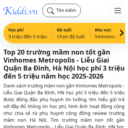
Tìm kiếm
Học phí
Độ tuổi
Khu vực
3 triệu đến 5 triệu
Chọn độ tuổi
Vinhomes Metropolis - 
Top 20 trường mầm non tốt gần
Vinhomes Metropolis - Liễu Giai
Quận Ba Đình, Hà Nội học phí 3 triệu
đến 5 triệu năm học 2025-2026
Danh sách trường mầm non gần Vinhomes Metropolis -
Liễu Giai Quận Ba Đình, HN học phí 3 triệu đến 5 triệu
được đông đảo phụ huynh tin tưởng, tìm hiểu gửi trẻ
với đầy đủ thông tin học phí, hình ảnh hoạt động cũng
như chia sẻ từ phụ huynh cộng đồng review trường
mầm non Hà Nội. Tìm trường mầm non tốt gần
Vinhomes Metropolis - Liễu Giai Quận Ba Đình, HN học