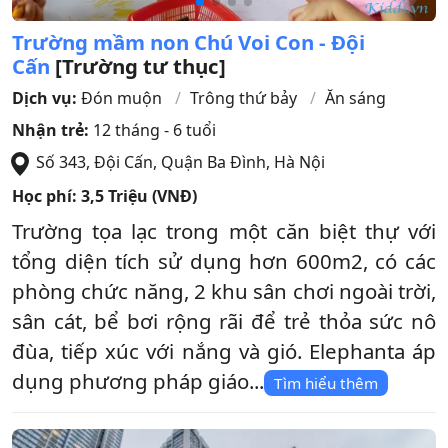
Trường mầm non Chú Voi Con - Đội
Cấn
[Trường tư thục]
Dịch vụ:
Đón muộn
Trông thứ bảy
Ăn sáng
Nhận trẻ:
12 tháng - 6 tuổi
Số 343, Đội Cấn
,
Quận Ba Đình
,
Hà Nội
Học phí:
3,5 Triệu (VNĐ)
Trường tọa lạc trong một căn biệt thự với
tổng diện tích sử dụng hơn 600m2, có các
phòng chức năng, 2 khu sân chơi ngoài trời,
sân cát, bể bơi rộng rãi để trẻ thỏa sức nô
đùa, tiếp xúc với nắng và gió. Elephanta áp
dụng phương pháp giáo...
Tìm hiểu thêm