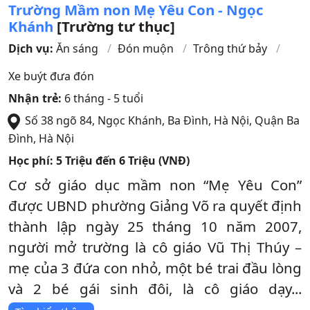
Trường Mầm non Mẹ Yêu Con - Ngọc
Khánh
[Trường tư thục]
Dịch vụ:
Ăn sáng
Đón muộn
Trông thứ bảy
Xe buýt đưa đón
Nhận trẻ:
6 tháng - 5 tuổi
Số 38 ngõ 84, Ngọc Khánh, Ba Đình, Hà Nội
,
Quận Ba
Đình
,
Hà Nội
Học phí:
5 Triệu đến 6 Triệu (VNĐ)
Cơ sở giáo dục mầm non “Mẹ Yêu Con”
được UBND phường Giảng Võ ra quyết định
thành lập ngày 25 tháng 10 năm 2007,
người mở trường là cô giáo Vũ Thị Thúy –
mẹ của 3 đứa con nhỏ, một bé trai đầu lòng
và 2 bé gái sinh đôi, là cô giáo dạy...