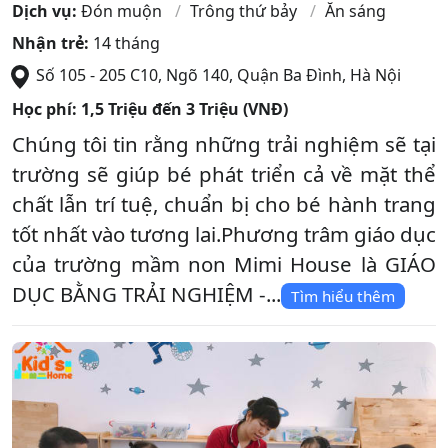
Dịch vụ:
Đón muộn
Trông thứ bảy
Ăn sáng
Nhận trẻ:
14 tháng
Số 105 - 205 C10, Ngõ 140
,
Quận Ba Đình
,
Hà Nội
Học phí:
1,5 Triệu đến 3 Triệu (VNĐ)
Chúng tôi tin rằng những trải nghiệm sẽ tại
trường sẽ giúp bé phát triển cả về mặt thể
chất lẫn trí tuệ, chuẩn bị cho bé hành trang
tốt nhất vào tương lai.Phương trâm giáo dục
của trường mầm non Mimi House là GIÁO
DỤC BẰNG TRẢI NGHIỆM -...
Tìm hiểu thêm