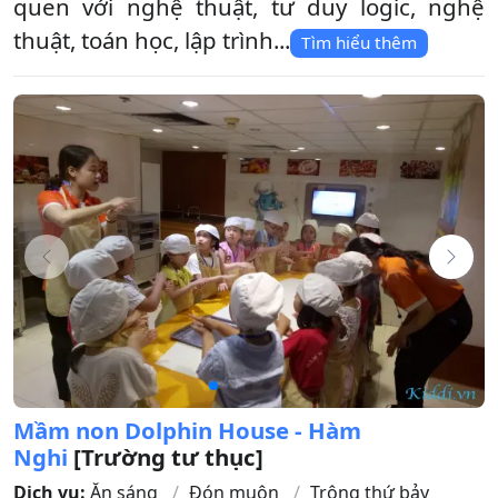
quen với nghệ thuật, tư duy logic, nghệ
thuật, toán học, lập trình...
Tìm hiểu thêm
Mầm non Dolphin House - Hàm
Nghi
[Trường tư thục]
Dịch vụ:
Ăn sáng
Đón muộn
Trông thứ bảy