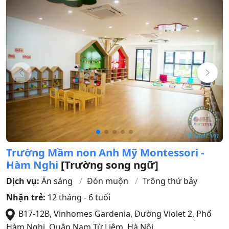
Trường Mầm non Anh Mỹ Montessori -
Hàm Nghi
[Trường song ngữ]
Dịch vụ:
Ăn sáng
Đón muộn
Trông thứ bảy
Nhận trẻ:
12 tháng - 6 tuổi
B17-12B, Vinhomes Gardenia, Đường Violet 2, Phố
Hàm Nghi
,
Quận Nam Từ Liêm
,
Hà Nội