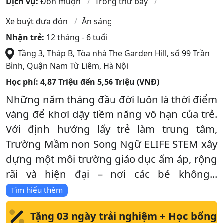
Dịch vụ:
Đón muộn
Trông thứ bảy
Xe buýt đưa đón
Ăn sáng
Nhận trẻ:
12 tháng - 6 tuổi
Tầng 3, Tháp B, Tòa nhà The Garden Hill, số 99 Trần
Bình
,
Quận Nam Từ Liêm
,
Hà Nội
Học phí:
4,87 Triệu đến 5,56 Triệu (VNĐ)
Những năm tháng đầu đời luôn là thời điểm
vàng để khơi dậy tiềm năng vô hạn của trẻ.
Với định hướng lấy trẻ làm trung tâm,
Trường Mầm non Song Ngữ ELIFE STEM xây
dựng một môi trường giáo dục ấm áp, rộng
rãi và hiện đại – nơi các bé không...
Tìm hiểu thêm
Tặng 03 ngày trải nghiệm + Học bổng