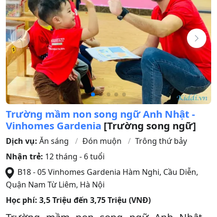
Trường mầm non song ngữ Anh Nhật -
Vinhomes Gardenia
[Trường song ngữ]
Dịch vụ:
Ăn sáng
Đón muộn
Trông thứ bảy
Nhận trẻ:
12 tháng - 6 tuổi
B18 - 05 Vinhomes Gardenia Hàm Nghi, Cầu Diễn
,
Quận Nam Từ Liêm
,
Hà Nội
Học phí:
3,5 Triệu đến 3,75 Triệu (VNĐ)
Trường mầm non song ngữ Anh Nhật -