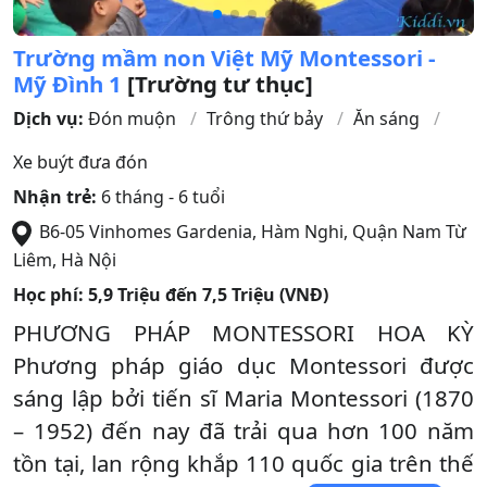
Trường mầm non Việt Mỹ Montessori -
Mỹ Đình 1
[Trường tư thục]
Dịch vụ:
Đón muộn
Trông thứ bảy
Ăn sáng
Xe buýt đưa đón
Nhận trẻ:
6 tháng - 6 tuổi
B6-05 Vinhomes Gardenia, Hàm Nghi
,
Quận Nam Từ
Liêm
,
Hà Nội
Học phí:
5,9 Triệu đến 7,5 Triệu (VNĐ)
PHƯƠNG PHÁP MONTESSORI HOA KỲ
Phương pháp giáo dục Montessori được
sáng lập bởi tiến sĩ Maria Montessori (1870
– 1952) đến nay đã trải qua hơn 100 năm
tồn tại, lan rộng khắp 110 quốc gia trên thế