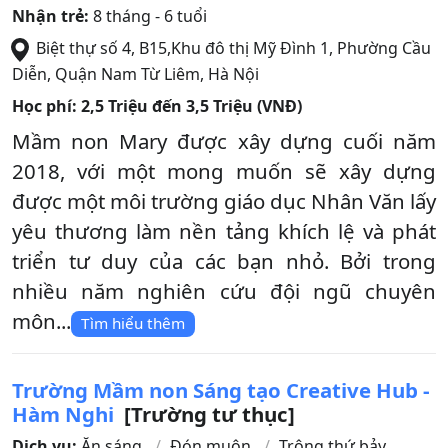
Nhận trẻ:
8 tháng - 6 tuổi
Biệt thự số 4, B15,Khu đô thị Mỹ Đình 1, Phường Cầu
Diễn
,
Quận Nam Từ Liêm
,
Hà Nội
Học phí:
2,5 Triệu đến 3,5 Triệu (VNĐ)
Mầm non Mary được xây dựng cuối năm
2018, với một mong muốn sẽ xây dựng
được một môi trường giáo dục Nhân Văn lấy
yêu thương làm nền tảng khích lệ và phát
triển tư duy của các bạn nhỏ. Bởi trong
nhiều năm nghiên cứu đội ngũ chuyên
môn...
Tìm hiểu thêm
Trường Mầm non Sáng tạo Creative Hub -
Hàm Nghi
[Trường tư thục]
Dịch vụ:
Ăn sáng
Đón muộn
Trông thứ bảy