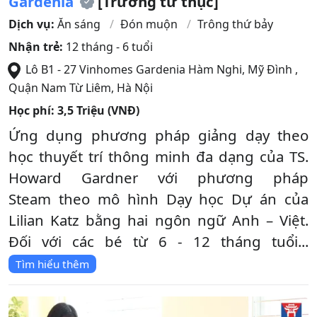
Gardenia
[Trường tư thục]
Dịch vụ:
Ăn sáng
Đón muộn
Trông thứ bảy
Nhận trẻ:
12 tháng - 6 tuổi
Lô B1 - 27 Vinhomes Gardenia Hàm Nghi, Mỹ Đình
,
Quận Nam Từ Liêm
,
Hà Nội
Học phí:
3,5 Triệu (VNĐ)
Ứng dụng phương pháp giảng dạy theo
học thuyết trí thông minh đa dạng của TS.
Howard Gardner với phương pháp
Steam theo mô hình Dạy học Dự án của
Lilian Katz bằng hai ngôn ngữ Anh – Việt.
Đối với các bé từ 6 - 12 tháng tuổi...
Tìm hiểu thêm