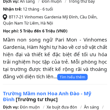
Dịch vụ:
Ăn sáng
Đón muộn
Trông thứ bảy
Nhận trẻ:
12 tháng - 6 tuổi
BT17-21 Vinhomes Gardenia Mỹ Đình, Cầu Diễn
,
Quận Nam Từ Liêm
,
Hà Nội
Học phí:
5 Triệu đến 6 Triệu (VNĐ)
Mầm non song ngữ Pari Mon - Vinhomes
Gardenia, Hàm Nghi tự hào về cơ sở vật chất
hiện đại và thiết kế đặc biệt để tối ưu hóa
trải nghiệm học tập của trẻ. Mỗi phòng học
tại trường được thiết kế rộng rãi và thoáng
đãng với diện tích lên...
Tìm hiểu thêm
Trường Mầm non Hoa Anh Đào - Mỹ
Đình
[Trường tư thục]
Dịch vụ:
Đón muộn
Xe buýt đưa đón
Ăn sáng