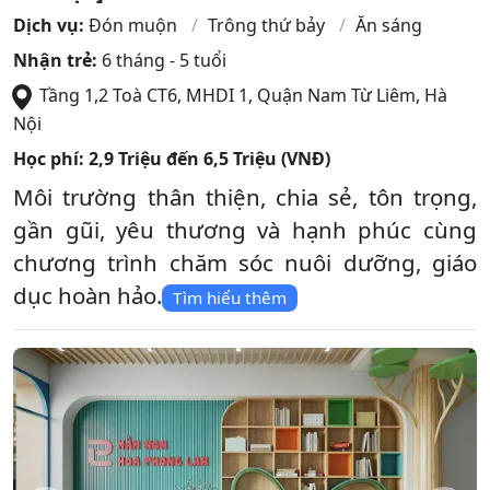
Dịch vụ:
Đón muộn
Trông thứ bảy
Ăn sáng
Nhận trẻ:
6 tháng - 5 tuổi
Tầng 1,2 Toà CT6, MHDI 1
,
Quận Nam Từ Liêm
,
Hà
Nội
Học phí:
2,9 Triệu đến 6,5 Triệu (VNĐ)
Môi trường thân thiện, chia sẻ, tôn trọng,
gần gũi, yêu thương và hạnh phúc cùng
chương trình chăm sóc nuôi dưỡng, giáo
dục hoàn hảo.
Tìm hiểu thêm