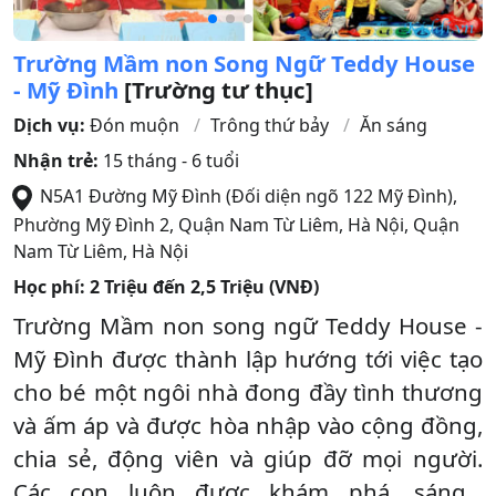
Trường Mầm non Song Ngữ Teddy House
- Mỹ Đình
[Trường tư thục]
Dịch vụ:
Đón muộn
Trông thứ bảy
Ăn sáng
Nhận trẻ:
15 tháng - 6 tuổi
N5A1 Đường Mỹ Đình (Đối diện ngõ 122 Mỹ Đình),
Phường Mỹ Đình 2, Quận Nam Từ Liêm, Hà Nội
,
Quận
Nam Từ Liêm
,
Hà Nội
Học phí:
2 Triệu đến 2,5 Triệu (VNĐ)
Trường Mầm non song ngữ Teddy House -
Mỹ Đình được thành lập hướng tới việc tạo
cho bé một ngôi nhà đong đầy tình thương
và ấm áp và được hòa nhập vào cộng đồng,
chia sẻ, động viên và giúp đỡ mọi người.
Các con luôn được khám phá, sáng...