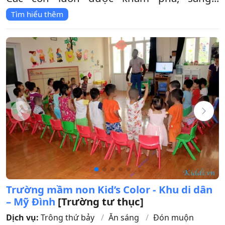
Tìm hiểu thêm
Trường mầm non Kid’s Color - Khu di dân
– Mỹ Đình
[Trường tư thục]
Dịch vụ:
Trông thứ bảy
Ăn sáng
Đón muộn