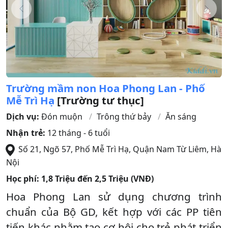
Trường mầm non Hoa Phong Lan - Phố
Mễ Trì Hạ
[Trường tư thục]
Dịch vụ:
Đón muộn
Trông thứ bảy
Ăn sáng
Nhận trẻ:
12 tháng - 6 tuổi
Số 21, Ngõ 57, Phố Mễ Trì Hạ
,
Quận Nam Từ Liêm
,
Hà
Nội
Học phí:
1,8 Triệu đến 2,5 Triệu (VNĐ)
Hoa Phong Lan sử dụng chương trình
chuẩn của Bộ GD, kết hợp với các PP tiên
tiến khác nhằm tạo cơ hội cho trẻ phát triển