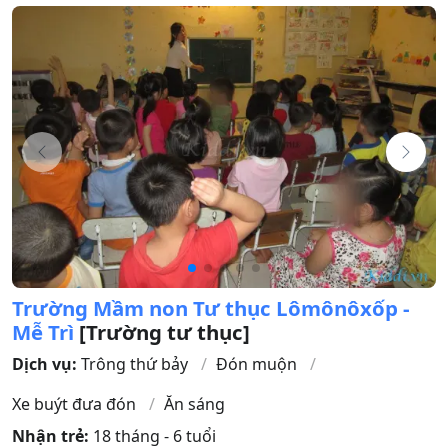
Trường Mầm non Tư thục Lômônôxốp -
Mễ Trì
[Trường tư thục]
Dịch vụ:
Trông thứ bảy
Đón muộn
Xe buýt đưa đón
Ăn sáng
Nhận trẻ:
18 tháng - 6 tuổi