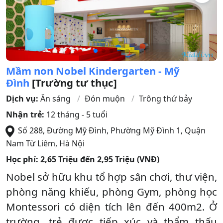
Mầm non Nobel Kindergarten - Mỹ
Đình
[Trường tư thục]
Dịch vụ:
Ăn sáng
Đón muộn
Trông thứ bảy
Nhận trẻ:
12 tháng - 5 tuổi
Số 288, Đường Mỹ Đình, Phường Mỹ Đình 1
,
Quận
Nam Từ Liêm
,
Hà Nội
Học phí:
2,65 Triệu đến 2,95 Triệu (VNĐ)
Nobel sở hữu khu tổ hợp sân chơi, thư viện,
phòng năng khiếu, phòng Gym, phòng học
Montessori có diện tích lên đến 400m2. Ở
trường, trẻ được tiếp xúc và thẩm thấu