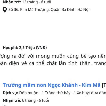
Nhận trẻ:
12 tháng - 6 tuổi
Số 36, Kim Mã Thượng
,
Quận Ba Đình
,
Hà Nội
Học phí:
2,5 Triệu (VNĐ)
ng ra đời với mong muốn cùng bé tạo nên 
n diện về cả thể chất lẫn tình thần, trang
Trường mầm non Ngọc Khánh - Kim Mã
[T
Dịch vụ:
Đón muộn
Trông thứ bảy
Xe buýt đưa đó
Nhận trẻ:
6 tháng - 6 tuổi