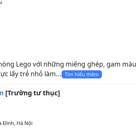
i
 phòng Lego với những miếng ghép, gam màu
c lấy trẻ nhỏ làm...
Tìm hiểu thêm
ấn
[Trường tư thục]
 Đình
,
Hà Nội