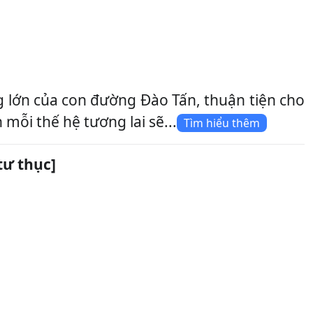
g lớn của con đường Đào Tấn, thuận tiện cho
ỗi thế hệ tương lai sẽ...
Tìm hiểu thêm
tư thục]