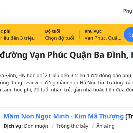
Phụ
c phí
Độ tuổi
Khu vực
triệu đến 3 triệu
Chọn độ tuổi
Vạn Phúc, Quận Ba Đình, HN
đường Vạn Phúc Quận Ba Đình, Hà
nh, HN học phí 2 triệu đến 3 triệu được đông đảo phụ huy
h cộng đồng review trường mầm non Hà Nội. Tìm trường mầ
n tâm: học phí, độ tuổi nhận trẻ, gần nhà hoặc tiện đưa đ
Mầm Non Ngọc Minh - Kim Mã Thượng
[T
Dịch vụ:
Đón muộn
Trông thứ bảy
Ăn sáng