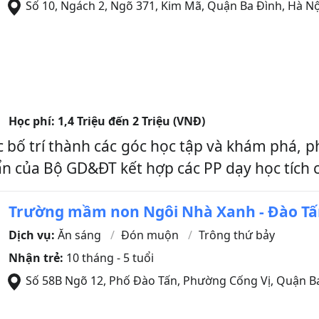
Số 10, Ngách 2, Ngõ 371, Kim Mã
,
Quận Ba Đình
,
Hà Nộ
Học phí:
1,4 Triệu đến 2 Triệu (VNĐ)
c bố trí thành các góc học tập và khám phá,
 của Bộ GD&ĐT kết hợp các PP dạy học tích cự
Trường mầm non Ngôi Nhà Xanh - Đào T
Dịch vụ:
Ăn sáng
Đón muộn
Trông thứ bảy
Nhận trẻ:
10 tháng - 5 tuổi
Số 58B Ngõ 12, Phố Đào Tấn, Phường Cống Vị
,
Quận Ba