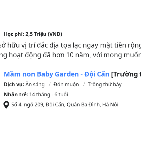
Học phí:
2,5 Triệu (VNĐ)
hữu vị trí đắc địa tọa lạc ngay mặt tiền rộn
g hoạt động đã hơn 10 năm, với mong muốn m
Mầm non Baby Garden - Đội Cấn
[Trường 
Dịch vụ:
Ăn sáng
Đón muộn
Trông thứ bảy
Nhận trẻ:
14 tháng - 6 tuổi
Số 4, ngõ 209, Đội Cấn
,
Quận Ba Đình
,
Hà Nội