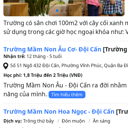
Trường có sân chơi 100m2 với cây cối xanh 
sử dụng trong các giờ học ngoại khóa như: V
Trường Mầm Non Âu Cơ- Đội Cấn
[Trường 
Nhận trẻ:
12 tháng - 5 tuổi
Số 51 Ngõ 432 Đội Cấn, Phường Vĩnh Phúc
,
Quận Ba Đ
Học phí:
1,8 Triệu đến 2 Triệu (VNĐ)
Trường Mầm Non Âu - Đội Cấn ra đời nhằm tạ
năng của mình.
Tìm hiểu thêm
Trường Mầm Non Hoa Ngọc - Đội Cấn
[Trư
Dịch vụ:
Trông thứ bảy
Đón muộn
Ăn sáng