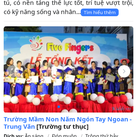
tú, có nền tảng thể lực tốt, trí tuệ vượt trội,
có kỹ năng sống và nhân...
Tìm hiểu thêm
Trường Mầm Non Năm Ngón Tay Ngoan -
Trung Văn
[Trường tư thục]
Dịch vụ:
Ăn sáng
Đón muộn
Trông thứ bảy