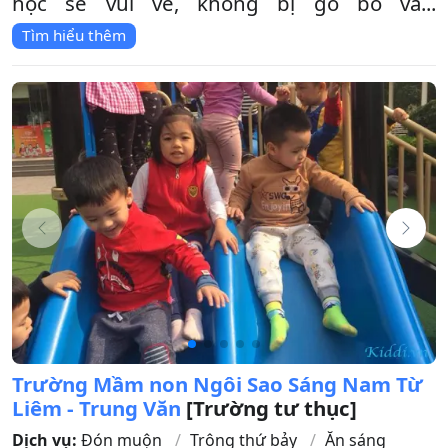
học sẽ vui vẻ, không bị gò bó và...
Tìm hiểu thêm
Trường Mầm non Ngôi Sao Sáng Nam Từ
Liêm - Trung Văn
[Trường tư thục]
Dịch vụ:
Đón muộn
Trông thứ bảy
Ăn sáng