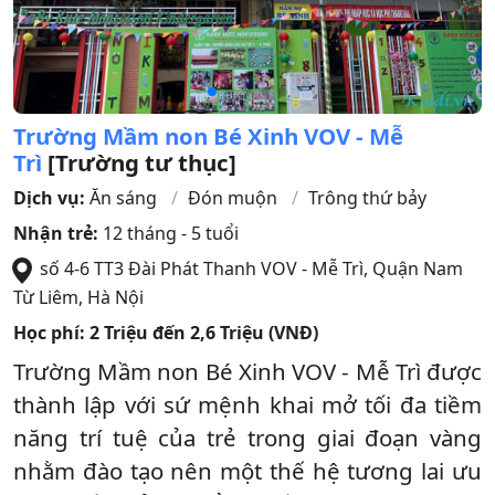
Trường Mầm non Bé Xinh VOV - Mễ
Trì
[Trường tư thục]
Dịch vụ:
Ăn sáng
Đón muộn
Trông thứ bảy
Nhận trẻ:
12 tháng - 5 tuổi
số 4-6 TT3 Đài Phát Thanh VOV - Mễ Trì
,
Quận Nam
Từ Liêm
,
Hà Nội
Học phí:
2 Triệu đến 2,6 Triệu (VNĐ)
Trường Mầm non Bé Xinh VOV - Mễ Trì được
thành lập với sứ mệnh khai mở tối đa tiềm
năng trí tuệ của trẻ trong giai đoạn vàng
nhằm đào tạo nên một thế hệ tương lai ưu