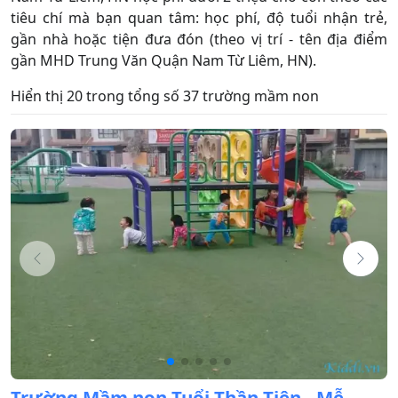
tiêu chí mà bạn quan tâm: học phí, độ tuổi nhận trẻ,
gần nhà hoặc tiện đưa đón (theo vị trí - tên địa điểm
gần MHD Trung Văn Quận Nam Từ Liêm, HN).
Hiển thị 20 trong tổng số 37 trường mầm non
Trường Mầm non Tuổi Thần Tiên - Mễ