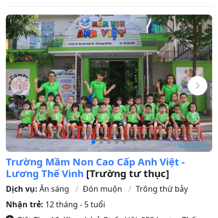
Trường Mầm Non Cao Cấp Anh Việt -
Lương Thế Vinh
[Trường tư thục]
Dịch vụ:
Ăn sáng
Đón muộn
Trông thứ bảy
Nhận trẻ:
12 tháng - 5 tuổi