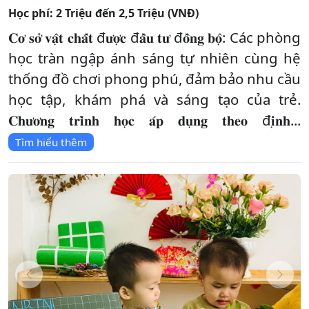
Học phí:
2 Triệu đến 2,5 Triệu (VNĐ)
𝐂𝐨̛ 𝐬𝐨̛̉ 𝐯𝐚̣̂𝐭 𝐜𝐡𝐚̂́𝐭 đ𝐮̛𝐨̛̣𝐜 đ𝐚̂̀𝐮 𝐭𝐮̛ đ𝐨̂̀𝐧𝐠 𝐛𝐨̣̂: Các phòng
học tràn ngập ánh sáng tự nhiên cùng hệ
thống đồ chơi phong phú, đảm bảo nhu cầu
học tập, khám phá và sáng tạo của trẻ.
𝐂𝐡𝐮̛𝐨̛𝐧𝐠 𝐭𝐫𝐢̀𝐧𝐡 𝐡𝐨̣𝐜 𝐚́𝐩 𝐝𝐮̣𝐧𝐠 𝐭𝐡𝐞𝐨 đ𝐢̣𝐧𝐡...
Tìm hiểu thêm