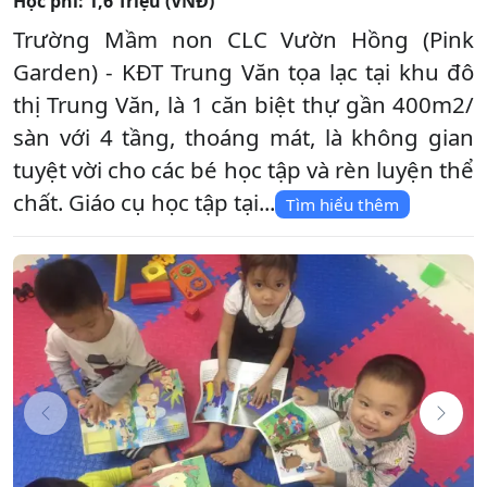
Học phí:
1,6 Triệu (VNĐ)
Trường Mầm non CLC Vườn Hồng (Pink
Garden) - KĐT Trung Văn tọa lạc tại khu đô
thị Trung Văn, là 1 căn biệt thự gần 400m2/
sàn với 4 tầng, thoáng mát, là không gian
tuyệt vời cho các bé học tập và rèn luyện thể
chất. Giáo cụ học tập tại...
Tìm hiểu thêm