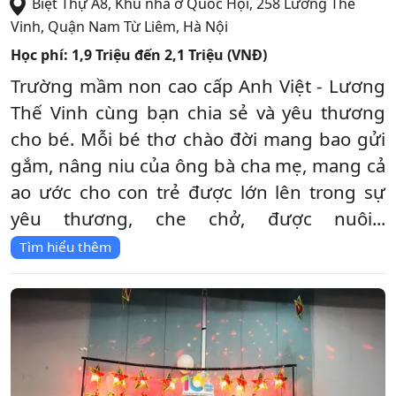
Biệt Thự A8, Khu nhà ở Quốc Hội, 258 Lương Thế
Vinh
,
Quận Nam Từ Liêm
,
Hà Nội
Học phí:
1,9 Triệu đến 2,1 Triệu (VNĐ)
Trường mầm non cao cấp Anh Việt - Lương
Thế Vinh cùng bạn chia sẻ và yêu thương
cho bé. Mỗi bé thơ chào đời mang bao gửi
gắm, nâng niu của ông bà cha mẹ, mang cả
ao ước cho con trẻ được lớn lên trong sự
yêu thương, che chở, được nuôi...
Tìm hiểu thêm