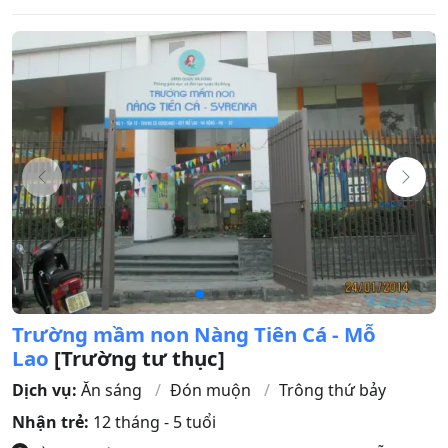
Trường mầm non Nàng Tiên Cá - Mỗ
Lao
[Trường tư thục]
Dịch vụ:
Ăn sáng
Đón muộn
Trông thứ bảy
Nhận trẻ:
12 tháng - 5 tuổi