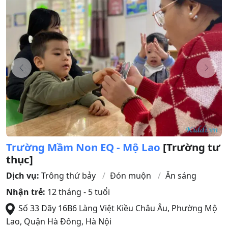
Trường Mầm Non EQ - Mộ Lao
[Trường tư
thục]
Dịch vụ:
Trông thứ bảy
Đón muộn
Ăn sáng
Nhận trẻ:
12 tháng - 5 tuổi
Số 33 Dãy 16B6 Làng Việt Kiều Châu Âu, Phường Mộ
Lao
,
Quận Hà Đông
,
Hà Nội