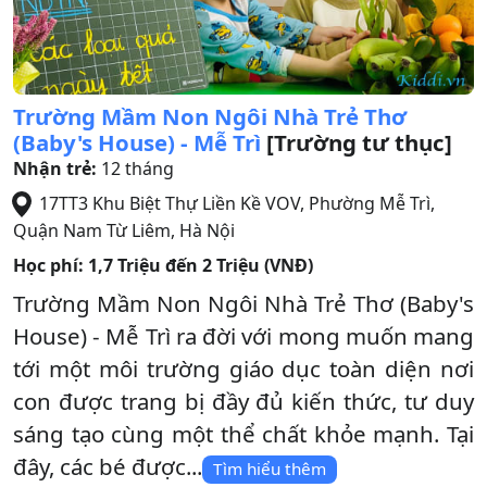
Trường Mầm Non Ngôi Nhà Trẻ Thơ
(Baby's House) - Mễ Trì
[Trường tư thục]
Nhận trẻ:
12 tháng
17TT3 Khu Biệt Thự Liền Kề VOV, Phường Mễ Trì
,
Quận Nam Từ Liêm
,
Hà Nội
Học phí:
1,7 Triệu đến 2 Triệu (VNĐ)
Trường Mầm Non Ngôi Nhà Trẻ Thơ (Baby's
House) - Mễ Trì ra đời với mong muốn mang
tới một môi trường giáo dục toàn diện nơi
con được trang bị đầy đủ kiến thức, tư duy
sáng tạo cùng một thể chất khỏe mạnh. Tại
đây, các bé được...
Tìm hiểu thêm