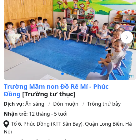
Trường Mầm non Đồ Rê Mí - Phúc
Đồng
[Trường tư thục]
Dịch vụ:
Ăn sáng
Đón muộn
Trông thứ bảy
Nhận trẻ:
12 tháng - 5 tuổi
Tổ 6, Phúc Đồng (KTT Sân Bay)
,
Quận Long Biên
,
Hà
Nội