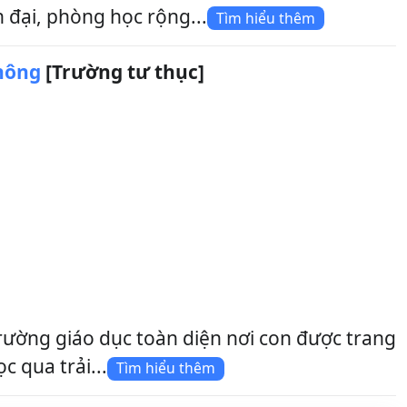
 đại, phòng học rộng...
Tìm hiểu thêm
hông
[Trường tư thục]
ờng giáo dục toàn diện nơi con được trang
c qua trải...
Tìm hiểu thêm