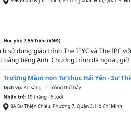
39B Phạm Ngọc Thạch, Phường Xuân Hòa
,
Quận 3
,
Hồ 
Học phí:
7,55 Triệu (VNĐ)
 sử dụng giáo trình The IEYC và The IPC với
ốt bằng tiếng Anh. Chương trình dã ngoại, giờ
Trường Mầm non Tư thục Hải Yến - Sư Thi
Dịch vụ:
Ăn sáng
Trông thứ bảy
Nhận trẻ:
19 tháng - 6 tuổi
8A Sư Thiện Chiếu, Phường 7
,
Quận 3
,
Hồ Chí Minh