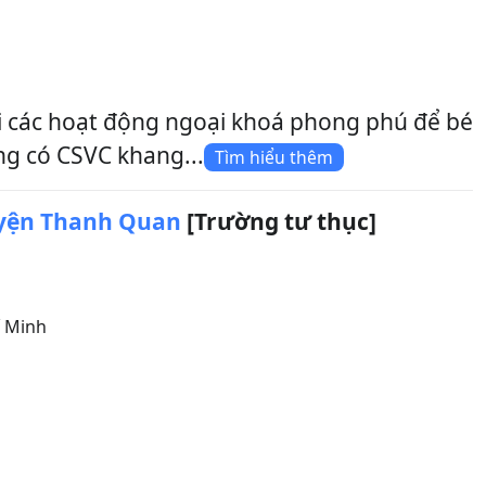
i các hoạt động ngoại khoá phong phú để bé
ng có CSVC khang...
Tìm hiểu thêm
uyện Thanh Quan
[Trường tư thục]
 Minh