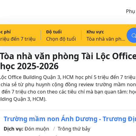
Phụ
c phí
Độ tuổi
Khu vực
triệu đến 7 triệu
Chọn độ tuổi
Tòa nhà văn phòng Tài Lộc Office Building, Quận 3, HCM
òa nhà văn phòng Tài Lộc Office
 học 2025-2026
 Office Building Quận 3, HCM học phí 5 triệu đến 7 triệu 
ư chia sẻ từ phụ huynh cộng đồng review trường mầm no
 đến 7 triệu cho con theo các tiêu chí mà bạn quan tâm: học
uilding Quận 3, HCM).
Trường mầm non Ánh Dương - Trương Đị
Dịch vụ:
Đón muộn
Trông thứ bảy