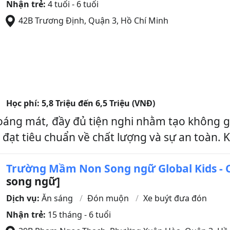
Nhận trẻ:
4 tuổi - 6 tuổi
42B Trương Định
,
Quận 3
,
Hồ Chí Minh
Học phí:
5,8 Triệu đến 6,5 Triệu (VNĐ)
oáng mát, đầy đủ tiện nghi nhằm tạo không gia
ạt tiêu chuẩn về chất lượng và sự an toàn. K
Trường Mầm Non Song ngữ Global Kids - C
song ngữ]
Dịch vụ:
Ăn sáng
Đón muộn
Xe buýt đưa đón
Nhận trẻ:
15 tháng - 6 tuổi