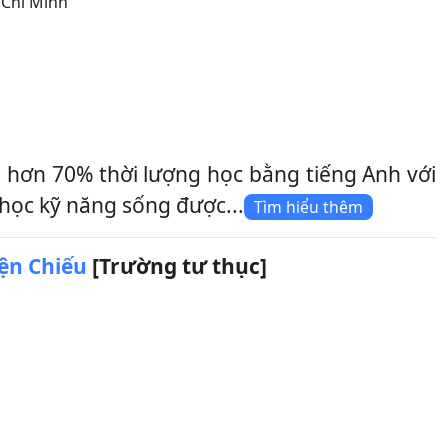
Chí Minh
 hơn 70% thời lượng học bằng tiếng Anh với
 học kỹ năng sống được...
Tìm hiểu thêm
ện Chiếu
[Trường tư thục]