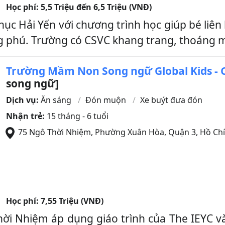
Học phí:
5,5 Triệu đến 6,5 Triệu (VNĐ)
c Hải Yến với chương trình học giúp bé liên 
 phú. Trường có CSVC khang trang, thoáng mát
Trường Mầm Non Song ngữ Global Kids - C
song ngữ]
Dịch vụ:
Ăn sáng
Đón muộn
Xe buýt đưa đón
Nhận trẻ:
15 tháng - 6 tuổi
75 Ngô Thời Nhiệm, Phường Xuân Hòa
,
Quận 3
,
Hồ Chí
Học phí:
7,55 Triệu (VNĐ)
ời Nhiệm áp dụng giáo trình của The IEYC và