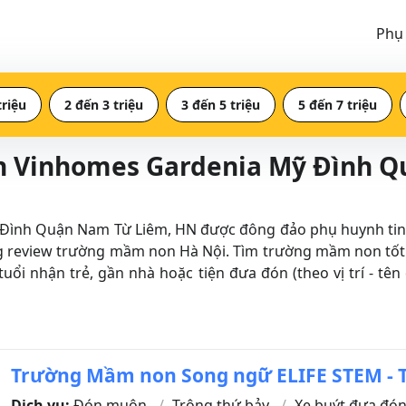
Phụ
triệu
2 đến 3 triệu
3 đến 5 triệu
5 đến 7 triệu
n Vinhomes Gardenia Mỹ Đình 
h Quận Nam Từ Liêm, HN được đông đảo phụ huynh tin tưởn
ng review trường mầm non Hà Nội. Tìm trường mầm non tố
 tuổi nhận trẻ, gần nhà hoặc tiện đưa đón (theo vị trí -
Trường Mầm non Song ngữ ELIFE STEM - 
Dịch vụ:
Đón muộn
Trông thứ bảy
Xe buýt đưa đó