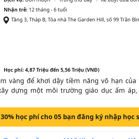
Nhận trẻ:
12 tháng - 6 tuổi
Tầng 3, Tháp B, Tòa nhà The Garden Hill, số 99 Trần Bì
Học phí:
4,87 Triệu đến 5,56 Triệu (VNĐ)
m vàng để khơi dậy tiềm năng vô hạn của t
 dựng một môi trường giáo dục ấm áp, rộn
 30% học phí cho 05 bạn đăng ký nhập học