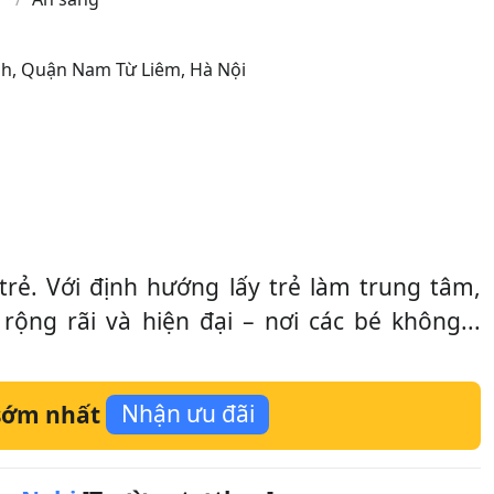
nh
,
Quận Nam Từ Liêm
,
Hà Nội
rẻ. Với định hướng lấy trẻ làm trung tâm,
g rãi và hiện đại – nơi các bé không...
 sớm nhất
Nhận ưu đãi