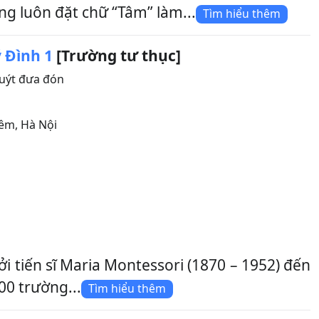
ng luôn đặt chữ “Tâm” làm...
Tìm hiểu thêm
 Đình 1
[Trường tư thục]
uýt đưa đón
iêm
,
Hà Nội
iến sĩ Maria Montessori (1870 – 1952) đến
00 trường...
Tìm hiểu thêm