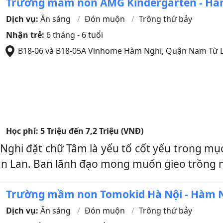
Trường mầm non AMG Kindergarten - Hà
Dịch vụ:
Ăn sáng
Đón muộn
Trông thứ bảy
Nhận trẻ:
6 tháng - 6 tuổi
B18-06 và B18-05A Vinhome Hàm Nghi
,
Quận Nam Từ 
Học phí:
5 Triệu đến 7,2 Triệu (VNĐ)
i đặt chữ Tâm là yếu tố cốt yếu trong mục 
ần Lan. Ban lãnh đạo mong muốn gieo trồng n
Trường mầm non Tomokid Hà Nội - Hàm 
Dịch vụ:
Ăn sáng
Đón muộn
Trông thứ bảy