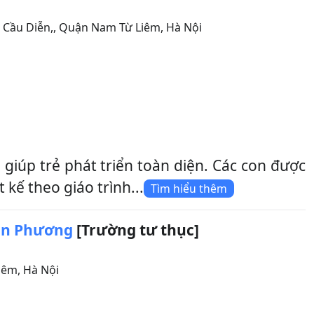
 Cầu Diễn,
,
Quận Nam Từ Liêm
,
Hà Nội
úp trẻ phát triển toàn diện. Các con được
kế theo giáo trình...
Tìm hiểu thêm
ân Phương
[Trường tư thục]
iêm
,
Hà Nội