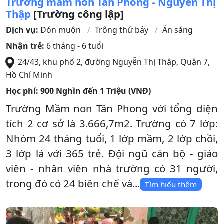
Trường mầm non Tân Phong - Nguyễn Thị
Thập
[Trường công lập]
Dịch vụ:
Đón muộn
Trông thứ bảy
Ăn sáng
Nhận trẻ:
6 tháng - 6 tuổi
24/43, khu phố 2, đường Nguyễn Thị Thập
,
Quận 7
,
Hồ Chí Minh
Học phí:
900 Nghìn đến 1 Triệu (VNĐ)
Trường Mầm non Tân Phong với tổng diện
tích 2 cơ sở là 3.666,7m2. Trường có 7 lớp:
Nhóm 24 tháng tuổi, 1 lớp mầm, 2 lớp chồi,
3 lớp lá với 365 trẻ. Đội ngũ cán bộ - giáo
viên - nhân viên nhà trường có 31 người,
trong đó có 24 biên chế và...
Tìm hiểu thêm