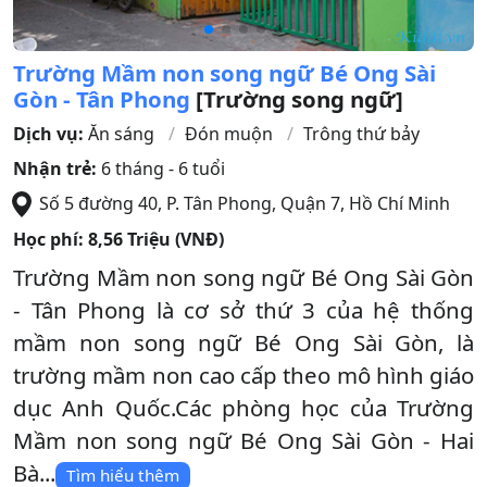
Trường Mầm non song ngữ Bé Ong Sài
Gòn - Tân Phong
[Trường song ngữ]
Dịch vụ:
Ăn sáng
Đón muộn
Trông thứ bảy
Nhận trẻ:
6 tháng - 6 tuổi
Số 5 đường 40, P. Tân Phong
,
Quận 7
,
Hồ Chí Minh
Học phí:
8,56 Triệu (VNĐ)
Trường Mầm non song ngữ Bé Ong Sài Gòn
- Tân Phong là cơ sở thứ 3 của hệ thống
mầm non song ngữ Bé Ong Sài Gòn, là
trường mầm non cao cấp theo mô hình giáo
dục Anh Quốc.Các phòng học của Trường
Mầm non song ngữ Bé Ong Sài Gòn - Hai
Bà...
Tìm hiểu thêm