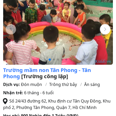
Trường mầm non Tân Phong - Tân
Phong
[Trường công lập]
Dịch vụ:
Đón muộn
Trông thứ bảy
Ăn sáng
Nhận trẻ:
6 tháng - 6 tuổi
Số 24/43 đường 62, Khu định cư Tân Quy Đông, Khu
phố 2, Phường Tân Phong
,
Quận 7
,
Hồ Chí Minh
Học phí:
900 Nghìn đến 1 Triệu (VNĐ)