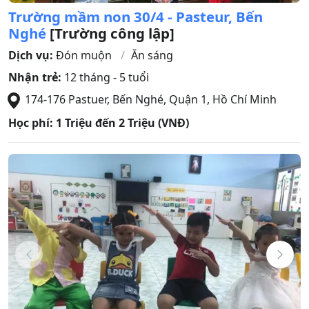
Trường mầm non 30/4 - Pasteur, Bến
Nghé
[Trường công lập]
Dịch vụ:
Đón muộn
Ăn sáng
Nhận trẻ:
12 tháng - 5 tuổi
174-176 Pastuer, Bến Nghé
,
Quận 1
,
Hồ Chí Minh
Học phí:
1 Triệu đến 2 Triệu (VNĐ)