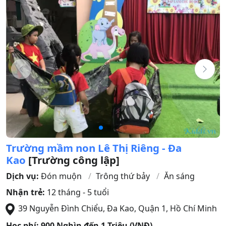
Trường mầm non Lê Thị Riêng - Đa
Kao
[Trường công lập]
Dịch vụ:
Đón muộn
Trông thứ bảy
Ăn sáng
Nhận trẻ:
12 tháng - 5 tuổi
39 Nguyễn Đình Chiểu, Đa Kao
,
Quận 1
,
Hồ Chí Minh
Học phí:
900 Nghìn đến 1 Triệu (VNĐ)