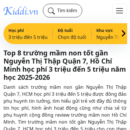
Tìm kiếm
Học phí
Độ tuổi
Khu vực
3 triệu đến 5 triệu
Chọn độ tuổi
Nguyễn Thị Thập
Top 8 trường mầm non tốt gần
Nguyễn Thị Thập Quận 7, Hồ Chí
Minh học phí 3 triệu đến 5 triệu năm
học 2025-2026
Danh sách trường mầm non gần Nguyễn Thị Thập
Quận 7, HCM học phí 3 triệu đến 5 triệu được đông đảo
phụ huynh tin tưởng, tìm hiểu gửi trẻ với đầy đủ thông
tin học phí, hình ảnh hoạt động cũng như chia sẻ từ
phụ huynh cộng đồng review trường mầm non Hồ Chí
Minh. Tìm trường mầm non tốt gần Nguyễn Thị Thập
Quận 7, HCM học phí 3 triệu đến 5 triệu cho con theo