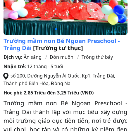
Trường mầm non Bé Ngoan Preschool -
Trảng Dài
[Trường tư thục]
Dịch vụ:
Ăn sáng
Đón muộn
Trông thứ bảy
Nhận trẻ:
12 tháng - 5 tuổi
số 200, Đường Nguyễn Ái Quốc, Kp1, Trảng Dài
,
Thành phố Biên Hòa
,
Đồng Nai
Học phí:
2,85 Triệu đến 3,25 Triệu (VNĐ)
Trường mầm non Bé Ngoan Preschool -
Trảng Dài thành lập với mục tiêu xây dựng
môi trường giáo dục tiên tiến, nơi trẻ được
vui chơi, học tập và có những kỷ niệm đẹp