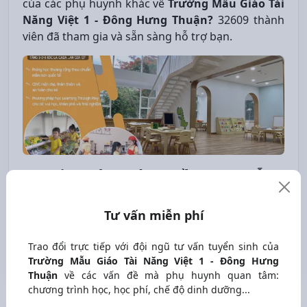
của các phụ huynh khác về
Trường Mẫu Giáo Tài
Năng Việt 1 - Đông Hưng Thuận?
32609 thành
viên đã tham gia và sẵn sàng hỗ trợ bạn.
Review các trường mầm non, mẫu
giáo, nhà trẻ ở Hồ Chí Minh
Nhóm Facebook - 32609 thành viên
Tư vấn miễn phí
Trao đổi trực tiếp với đội ngũ tư vấn tuyển sinh của
Tham gia nhóm
Trường Mẫu Giáo Tài Năng Việt 1 - Đông Hưng
Thuận
về các vấn đề mà phụ huynh quan tâm:
chương trình học, học phí, chế độ dinh dưỡng...