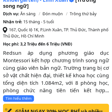
song ngữ]
Dịch vụ:
Ăn sáng
Đón muộn
Trông thứ bảy
Nhận trẻ:
15 tháng - 5 tuổi
167, Quốc lộ 1K, P.Linh Xuân, TP. Thủ Đức
,
Thành phố
Thủ Đức
,
Hồ Chí Minh
Học phí:
3,2 Triệu đến 6 Triệu (VNĐ)
Redsun áp dụng phương giáo dục
Montessori kết hợp chương trình song ngữ
cùng giáo viên bản ngữ. Trường trang bị cơ
sở vật chất hiện đại, thiết kế khoa học cùng
tổng diện tích 1.084m2, với 8 phòng học,
phòng chức năng tiên tiến kết hợp...
Tìm hiểu thêm
GIẢM NGAY 30% HỌC PHÍ và nhiều