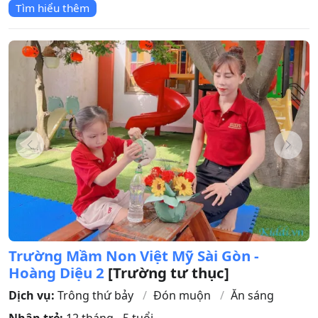
Tìm hiểu thêm
Trường Mầm Non Việt Mỹ Sài Gòn -
Hoàng Diệu 2
[Trường tư thục]
Dịch vụ:
Trông thứ bảy
Đón muộn
Ăn sáng
Nhận trẻ:
12 tháng - 5 tuổi