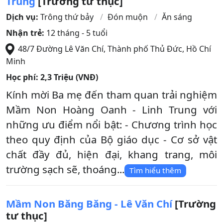
Trung
[Trường tư thục]
Dịch vụ:
Trông thứ bảy
Đón muộn
Ăn sáng
Nhận trẻ:
12 tháng - 5 tuổi
48/7 Đường Lê Văn Chí
,
Thành phố Thủ Đức
,
Hồ Chí
Minh
Học phí:
2,3 Triệu (VNĐ)
Kính mời Ba mẹ đến tham quan trải nghiệm
Mầm Non Hoàng Oanh - Linh Trung với
những ưu điểm nổi bật: - Chương trình học
theo quy định của Bộ giáo dục - Cơ sở vật
chất đầy đủ, hiện đại, khang trang, môi
trường sạch sẽ, thoáng...
Tìm hiểu thêm
Mầm Non Băng Băng - Lê Văn Chí
[Trường
tư thục]