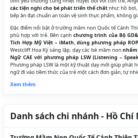
tình yêu thương cùng nhiệt huyết đối với con trẻ, An
các tiện nghi cho bé phát triển thể chất
như: hồ bơi,
bếp ăn đạt chuẩn an toàn vệ sinh thực phẩm, không gi
Đặc điểm nổi bật ở trường mầm non Quốc tế Cánh Thi
phù hợp với trẻ.
Bên cạnh
chương trình của Bộ GD
Tích Hợp Mỹ Việt – iMath
,
dùng phương pháp RO
Westcliff Hoa Kỳ sáng lập, dạy các bé mầm non
nhẩm 
Ngữ CAE với phương pháp LSW (Listening – Speak
Phương pháp LSW là một kỹ thuật dạy mới giúp phát hu
ngữ đi vào tiềm thức của trẻ một cách đơn giản, tự nhi
Xem thêm
Danh sách chi nhánh - Hồ Chí
Trường Mầm Non Quốc Tế Cánh Thiên T