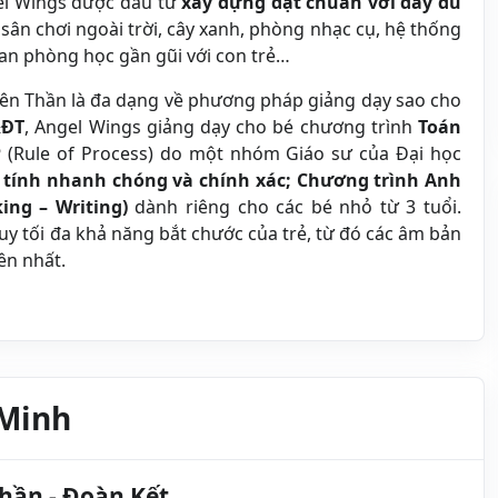
gel Wings được đầu tư
xây dựng đạt chuẩn với
đầy đủ
 sân chơi ngoài trời, cây xanh, phòng nhạc cụ, hệ thống
an phòng học gần gũi với con trẻ…
ên Thần là đa dạng về phương pháp giảng dạy sao cho
&ĐT
, Angel Wings giảng dạy cho bé chương trình
Toán
P
(Rule of Process) do một nhóm Giáo sư của Đại học
tính nhanh chóng và chính xác;
Chương trình Anh
ing – Writing)
dành riêng cho các bé nhỏ từ 3 tuổi.
y tối đa khả năng bắt chước của trẻ, từ đó các âm bản
ên nhất.
 Minh
hần - Đoàn Kết