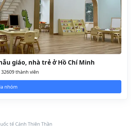
u giáo, nhà trẻ ở Hồ Chí Minh
32609 thành viên
ia nhóm
ốc tế Cánh Thiên Thần