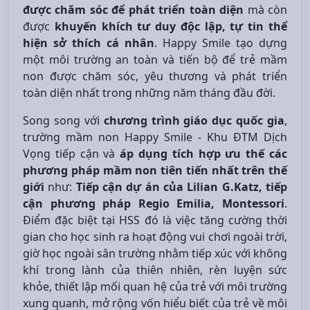
được chăm sóc để phát triển toàn diện
mà còn
được
khuyến khích tư duy độc lập, tự tin thể
hiện sở thích cá nhân
. Happy Smile tạo dựng
một môi trường an toàn và tiến bộ để trẻ mầm
non được chăm sóc, yêu thương và phát triển
toàn diện nhất trong những năm tháng đầu đời.
Song song với
chương trình giáo dục quốc gia
,
trường mầm non Happy Smile - Khu ĐTM Dịch
Vọng tiếp cận và
áp dụng tích hợp ưu thế các
phương pháp mầm non tiên tiến nhất trên thế
giới
như:
Tiếp cận dự án của Lilian G.Katz, tiếp
cận phương pháp Regio Emilia, Montessori
.
Điểm đặc biệt tại HSS đó là việc tăng cường thời
gian cho học sinh ra hoạt động vui chơi ngoài trời,
giờ học ngoài sân trường nhằm tiếp xúc với không
khí trong lành của thiên nhiên, rèn luyện sức
khỏe, thiết lập mối quan hệ của trẻ với môi trường
xung quanh, mở rộng vốn hiểu biết của trẻ về môi