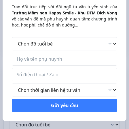
Trao đổi trực tiếp với đội ngũ tư vấn tuyển sinh của
Review các trường mầm non, mẫu
Trường Mầm non Happy Smile - Khu ĐTM Dịch Vọng
giáo, nhà trẻ Hà Nội
về các vấn đề mà phụ huynh quan tâm: chương trình
học, học phí, chế độ dinh dưỡng...
Nhóm Facebook - 17573 thành viên
Độ tuổi bé
Tham gia nhóm
Tên phụ huynh
Số điện thoại / Zalo
Tư vấn miễn phí
Thời gian liên hệ tư vấn
Trao đổi trực tiếp với đội ngũ tư vấn tuyển sinh của
Trường Mầm non Happy Smile - Khu ĐTM Dịch Vọng
về
các vấn đề mà phụ huynh quan tâm: chương trình học,
Gửi yêu cầu
học phí, chế độ dinh dưỡng...
Độ tuổi bé