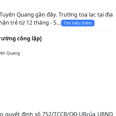
yên Quang gần đây. Trường toạ lạc tại địa
n trẻ từ 12 tháng - 5...
Tìm hiểu thêm
rường công lập]
yên Quang
heo quyết định số 752/TCCB/QĐ-UBcủa UBND