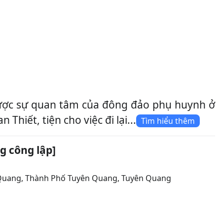
ược sự quan tâm của đông đảo phụ huynh ở
iết, tiện cho việc đi lại...
Tìm hiểu thêm
g công lập]
 Quang
,
Thành Phố Tuyên Quang
,
Tuyên Quang