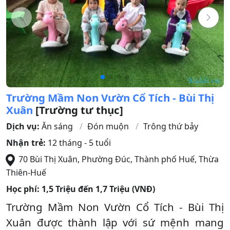
Trường Mầm Non Vườn Cổ Tích - Bùi Thị
Xuân
[Trường tư thục]
Dịch vụ:
Ăn sáng
Đón muộn
Trông thứ bảy
Nhận trẻ:
12 tháng - 5 tuổi
70 Bùi Thị Xuân, Phường Đúc
,
Thành phố Huế
,
Thừa
Thiên-Huế
Học phí:
1,5 Triệu đến 1,7 Triệu (VNĐ)
Trường Mầm Non Vườn Cổ Tích - Bùi Thị
Xuân được thành lập với sứ mệnh mang