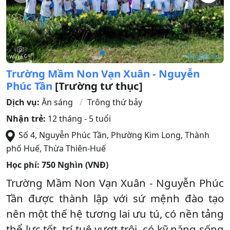
Trường Mầm Non Vạn Xuân - Nguyễn
Phúc Tần
[Trường tư thục]
Dịch vụ:
Ăn sáng
Trông thứ bảy
Nhận trẻ:
12 tháng - 5 tuổi
Số 4, Nguyễn Phúc Tần, Phường Kim Long
,
Thành
phố Huế
,
Thừa Thiên-Huế
Học phí:
750 Nghìn (VNĐ)
Trường Mầm Non Vạn Xuân - Nguyễn Phúc
Tần được thành lập với sứ mệnh đào tạo
nên một thế hệ tương lai ưu tú, có nền tảng
thể lực tốt, trí tuệ vượt trội, có kỹ năng sống