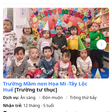
Trường Mầm non Họa Mi -Tây Lộc
Huế
[Trường tư thục]
Dịch vụ:
Ăn sáng
Đón muộn
Trông thứ bảy
Nhận trẻ:
12 tháng - 5 tuổi