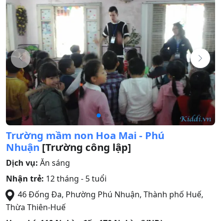
Trường mầm non Hoa Mai - Phú
Nhuận
[Trường công lập]
Dịch vụ:
Ăn sáng
Nhận trẻ:
12 tháng - 5 tuổi
46 Đống Đa, Phường Phú Nhuận
,
Thành phố Huế
,
Thừa Thiên-Huế