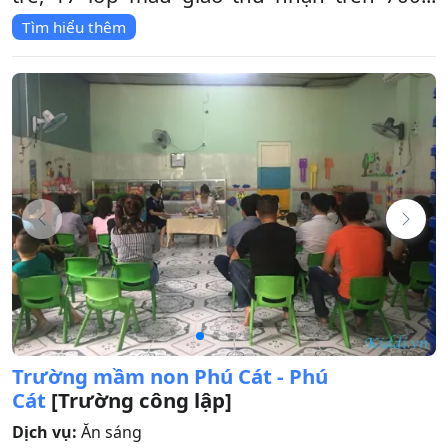
Tìm hiểu thêm
Trường mầm non Phú Cát - Phú
Cát
[Trường công lập]
Dịch vụ:
Ăn sáng