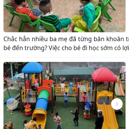
Chắc hẳn nhiều ba mẹ đã từng băn khoăn t
bé đến trường? Việc cho bé đi học sớm có l