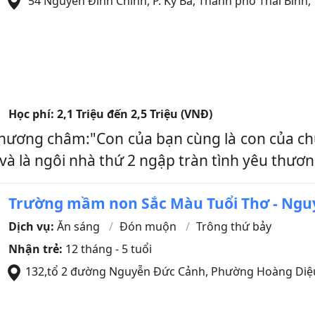
54 Nguyễn Đình Chính, P. Kỳ Bá
,
Thành phố Thái Bình
,
Học phí:
2,1 Triệu đến 2,5 Triệu (VNĐ)
hương châm:"Con của bạn cùng là con của chú
và là ngôi nhà thứ 2 ngập tràn tình yêu thươn
Trường mầm non Sắc Màu Tuổi Thơ - Ngu
Dịch vụ:
Ăn sáng
Đón muộn
Trông thứ bảy
Nhận trẻ:
12 tháng - 5 tuổi
132,tổ 2 đường Nguyễn Đức Cảnh, Phường Hoàng Diệ