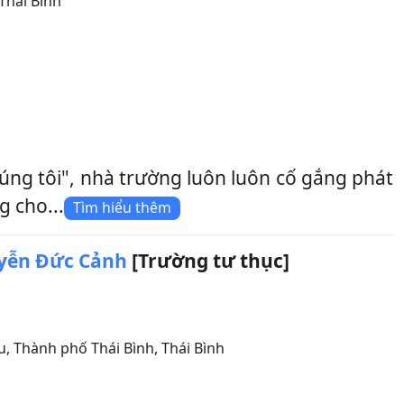
Thái Bình
ng tôi", nhà trường luôn luôn cố gắng phát
g cho...
Tìm hiểu thêm
yễn Đức Cảnh
[Trường tư thục]
u
,
Thành phố Thái Bình
,
Thái Bình