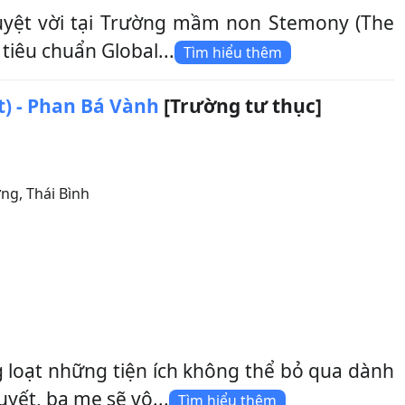
yệt vời tại Trường mầm non Stemony (The
tiêu chuẩn Global...
Tìm hiểu thêm
) - Phan Bá Vành
[Trường tư thục]
ưng
,
Thái Bình
 loạt những tiện ích không thể bỏ qua dành
uyết, ba mẹ sẽ vô...
Tìm hiểu thêm