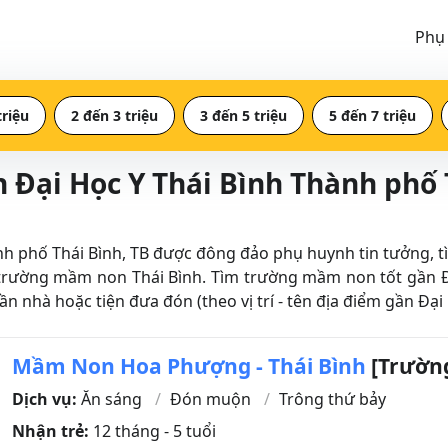
Phụ
triệu
2 đến 3 triệu
3 đến 5 triệu
5 đến 7 triệu
 Đại Học Y Thái Bình Thành phố 
phố Thái Bình, TB được đông đảo phụ huynh tin tưởng, tìm 
rường mầm non Thái Bình. Tìm trường mầm non tốt gần Đạ
ần nhà hoặc tiện đưa đón (theo vị trí - tên địa điểm gần Đại
Mầm Non Hoa Phượng - Thái Bình
[Trường
Dịch vụ:
Ăn sáng
Đón muộn
Trông thứ bảy
Nhận trẻ:
12 tháng - 5 tuổi