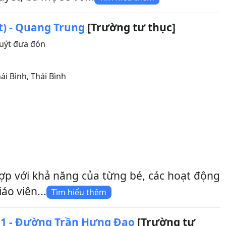
t) - Quang Trung
[Trường tư thục]
uýt đưa đón
ái Bình
,
Thái Bình
ợp với khả năng của từng bé, các hoạt động
áo viên...
Tìm hiểu thêm
1 - Đường Trần Hưng Đạo
[Trường tư