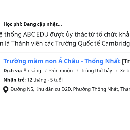
Học phí: Đang cập nhật...
hống ABC EDU được ủy thác từ tổ chức khảo th
n là Thành viên các Trường Quốc tế Cambridge
Trường mầm non Á Châu - Thống Nhất
[T
Dịch vụ:
Ăn sáng
Đón muộn
Trông thứ bảy
Xe b
Nhận trẻ:
12 tháng - 5 tuổi
Đường N5, Khu dân cư D2D, Phường Thống Nhất
,
Thàn