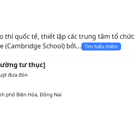
í quốc tế, thiết lập các trung tâm tổ chức
 (Cambridge School) bởi...
Tìm hiểu thêm
rường tư thục]
uýt đưa đón
h phố Biên Hòa
,
Đồng Nai