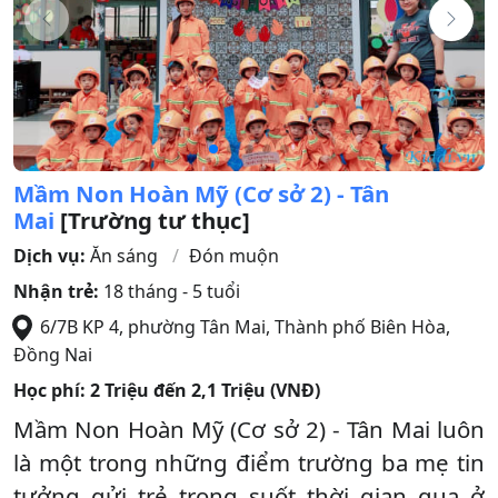
Mầm Non Hoàn Mỹ (Cơ sở 2) - Tân
Mai
[Trường tư thục]
Dịch vụ:
Ăn sáng
Đón muộn
Nhận trẻ:
18 tháng - 5 tuổi
6/7B KP 4, phường Tân Mai
,
Thành phố Biên Hòa
,
Đồng Nai
Học phí:
2 Triệu đến 2,1 Triệu (VNĐ)
Mầm Non Hoàn Mỹ (Cơ sở 2) - Tân Mai luôn
là một trong những điểm trường ba mẹ tin
tưởng gửi trẻ trong suốt thời gian qua ở