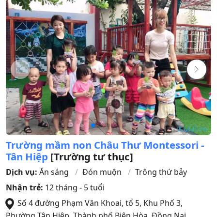
Trường mầm non Châu Thư Montessori -
Tân Hiệp
[Trường tư thục]
Dịch vụ:
Ăn sáng
Đón muộn
Trông thứ bảy
Nhận trẻ:
12 tháng - 5 tuổi
Số 4 đường Phạm Văn Khoai, tổ 5, Khu Phố 3,
Phường Tân Hiệp
,
Thành phố Biên Hòa
,
Đồng Nai