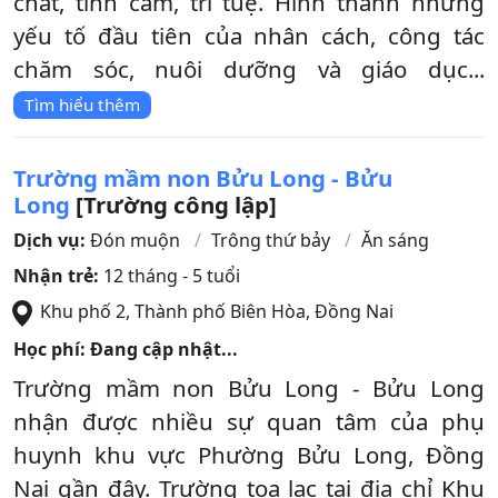
chất, tình cảm, trí tuệ. Hình thành những
yếu tố đầu tiên của nhân cách, công tác
chăm sóc, nuôi dưỡng và giáo dục...
Tìm hiểu thêm
Trường mầm non Bửu Long - Bửu
Long
[Trường công lập]
Dịch vụ:
Đón muộn
Trông thứ bảy
Ăn sáng
Nhận trẻ:
12 tháng - 5 tuổi
Khu phố 2
,
Thành phố Biên Hòa
,
Đồng Nai
Học phí: Đang cập nhật...
Trường mầm non Bửu Long - Bửu Long
nhận được nhiều sự quan tâm của phụ
huynh khu vực Phường Bửu Long, Đồng
Nai gần đây. Trường toạ lạc tại địa chỉ Khu