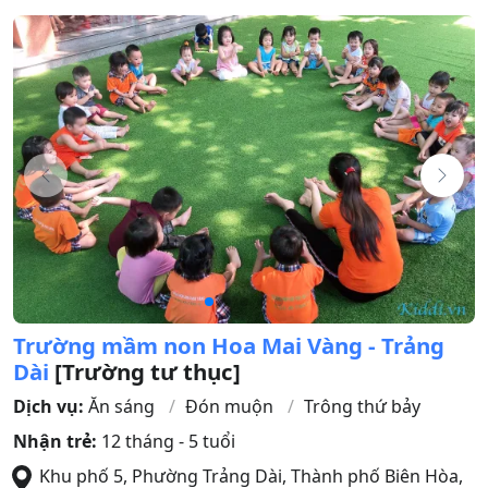
Trường mầm non Hoa Mai Vàng - Trảng
Dài
[Trường tư thục]
Dịch vụ:
Ăn sáng
Đón muộn
Trông thứ bảy
Nhận trẻ:
12 tháng - 5 tuổi
Khu phố 5, Phường Trảng Dài
,
Thành phố Biên Hòa
,