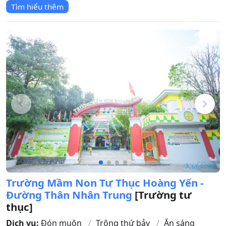
Tìm hiểu thêm
Trường Mầm Non Tư Thục Hoàng Yến -
Đường Thân Nhân Trung
[Trường tư
thục]
Dịch vụ:
Đón muộn
Trông thứ bảy
Ăn sáng