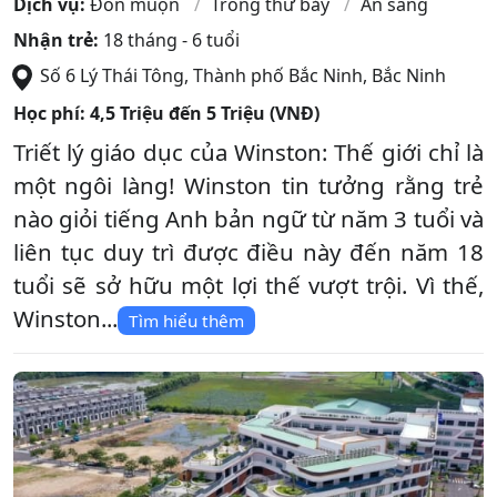
Dịch vụ:
Đón muộn
Trông thứ bảy
Ăn sáng
Nhận trẻ:
18 tháng - 6 tuổi
Số 6 Lý Thái Tông
,
Thành phố Bắc Ninh
,
Bắc Ninh
Học phí:
4,5 Triệu đến 5 Triệu (VNĐ)
Triết lý giáo dục của Winston: Thế giới chỉ là
một ngôi làng! Winston tin tưởng rằng trẻ
nào giỏi tiếng Anh bản ngữ từ năm 3 tuổi và
liên tục duy trì được điều này đến năm 18
tuổi sẽ sở hữu một lợi thế vượt trội. Vì thế,
Winston...
Tìm hiểu thêm