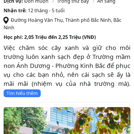
Dịch vụ:
Đón muộn
Trông thứ bảy
Ăn sáng
Nhận trẻ:
12 tháng - 5 tuổi
Đường Hoàng Văn Thụ
,
Thành phố Bắc Ninh
,
Bắc
Ninh
Học phí:
2,05 Triệu đến 2,25 Triệu (VNĐ)
Việc chăm sóc cây xanh và giữ cho môi
trường luôn xanh sạch đẹp ở Trường mầm
non Ánh Dương - Phường Kinh Bắc để phục
vụ cho các bạn nhỏ, nên cái sạch sẽ ấy là
mãi mãi (nhiệm vụ của nhà trường mà).
Tìm hiểu thêm