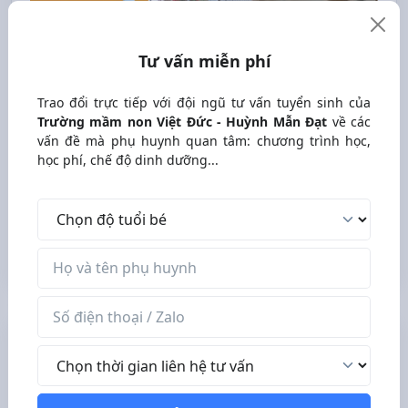
Tư vấn miễn phí
Trao đổi trực tiếp với đội ngũ tư vấn tuyển sinh của
Trường mầm non Việt Đức - Huỳnh Mẫn Đạt
về các
vấn đề mà phụ huynh quan tâm: chương trình học,
Review các trường mầm non, mẫu
học phí, chế độ dinh dưỡng...
giáo, nhà trẻ ở Hồ Chí Minh
Nhóm Facebook - 32609 thành viên
Độ tuổi bé
Tham gia nhóm
Tên phụ huynh
Số điện thoại / Zalo
Tư vấn miễn phí
Thời gian liên hệ tư vấn
Trao đổi trực tiếp với đội ngũ tư vấn tuyển sinh của
Trường mầm non Việt Đức - Huỳnh Mẫn Đạt
về các vấn