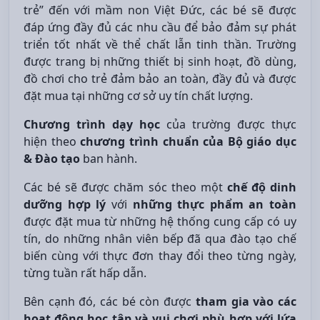
trẻ” đến với mầm non Việt Đức, các bé sẽ được
đáp ứng đầy đủ các nhu cầu để bảo đảm sự phát
triển tốt nhất về thể chất lẫn tinh thần. Trường
được trang bị những thiết bị sinh hoạt, đồ dùng,
đồ chơi cho trẻ đảm bảo an toàn, đầy đủ và được
đặt mua tại những cơ sở uy tín chất lượng.
Chương trình dạy học
của trường được thực
hiện theo
chương trình chuẩn của Bộ giáo dục
& Đào tạo
ban hành.
Các bé sẽ được chăm sóc theo một
chế độ dinh
dưỡng hợp lý
với
những thực phẩm an toàn
được đặt mua từ những hệ thống cung cấp có uy
tín, do những nhân viên bếp đã qua đào tạo chế
biến cùng với thực đơn thay đổi theo từng ngày,
từng tuần rất hấp dẫn.
Bên cạnh đó, các bé còn được
tham gia vào các
hoạt động học tập và vui chơi phù hợp với lứa