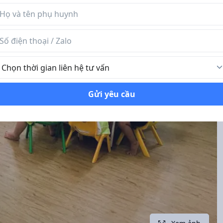
n phụ huynh
 điện thoại / Zalo
ời gian liên hệ tư vấn
Gửi yêu cầu