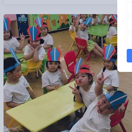
Tê
Số
Th