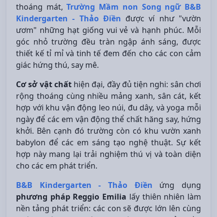
thoáng mát,
Trường Mầm non Song ngữ B&B
Kindergarten - Thảo Điền
được ví như "vườn
ươm" những hạt giống vui vẻ và
hạnh phúc. Mỗi
góc nhỏ trường đều tràn ngập ánh sáng, được
thiết kế tỉ mỉ và tinh tế đem đến cho các con cảm
giác hứng thú, say mê.
Cơ sở vật chất
hiện đại, đầy đủ tiện nghi: sân chơi
rộng thoáng cùng nhiều mảng xanh, sân cát, kết
hợp với khu vận động leo núi, đu dây, và yoga mỗi
ngày để các em vận động thể chất hăng say, hứng
khởi. Bên cạnh đó trường còn có khu vườn xanh
babylon để các em sáng tạo nghệ thuật. Sự kết
hợp này mang lại trải nghiệm thú vị và toàn diện
cho các em phát triển.
B&B Kindergarten - Thảo Điền
ứng dụng
phương pháp Reggio Emilia
lấy thiên nhiên làm
nền tảng phát triển: các con sẽ được lớn lên cùng