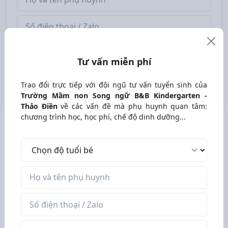
Số điện thoại / Zalo
Thời gian liên hệ tư vấn
Tư vấn miễn phí
Gửi yêu cầu
Trao đổi trực tiếp với đội ngũ tư vấn tuyển sinh của
Trường Mầm non Song ngữ B&B Kindergarten -
Thảo Điền
về các vấn đề mà phụ huynh quan tâm:
chương trình học, học phí, chế độ dinh dưỡng...
Độ tuổi bé
Tìm trường mầm non tốt cho con
Tên phụ huynh
theo vị trí
Số điện thoại / Zalo
Mầm non tốt gần đường Ngô Quang Huy
Thời gian liên hệ tư vấn