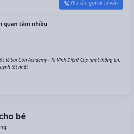
Yêu cầu gọi lại tư vấn
h quan tâm nhiều
 tế Sài Gòn Academy - Tô Vĩnh Diện? Cập nhật thông tin,
huynh tốt nhất
cho bé
ởng: