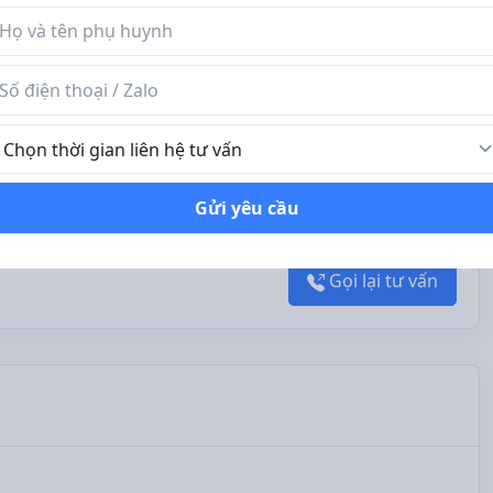
n phụ huynh
 điện thoại / Zalo
ời gian liên hệ tư vấn
Xem ảnh
Gửi yêu cầu
Gọi lại tư vấn