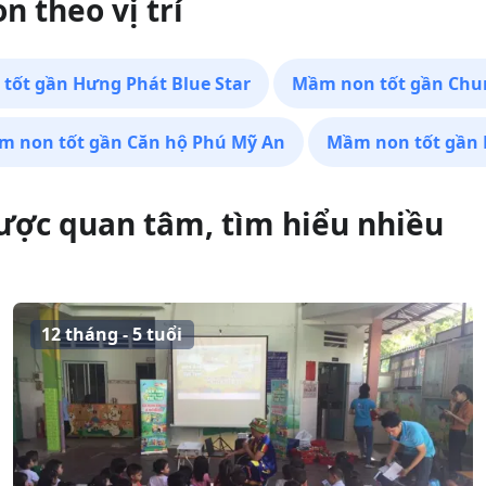
 theo vị trí
tốt gần Hưng Phát Blue Star
Mầm non tốt gần Chu
m non tốt gần Căn hộ Phú Mỹ An
Mầm non tốt gần
ược quan tâm, tìm hiểu nhiều
n
12 tháng - 5 tuổi