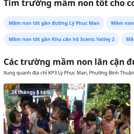
Tìm trường mầm non tốt cho con
Mầm non tốt gần đường Lý Phục Man
Mầm non 
Mầm non tốt gần Khu căn hộ Scenic Valley 2
Mầ
Các trường mầm non lân cận đ
Xung quanh địa chỉ KP3 Lý Phục Man, Phường Bình Thuậ
24 tháng - 5 tuổi