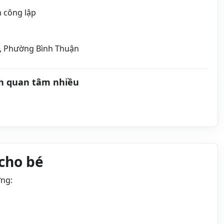
 công lập
, Phường Bình Thuận
h quan tâm nhiều
cho bé
ởng: