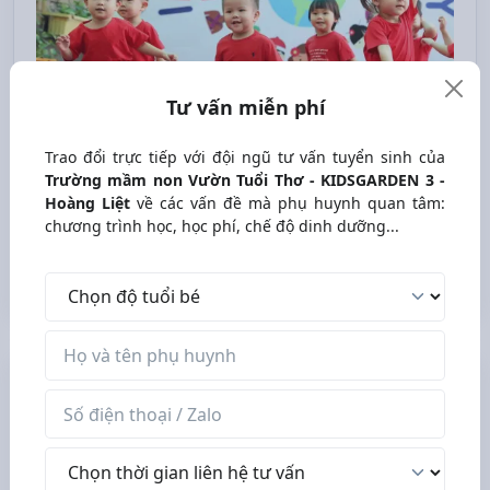
Tư vấn miễn phí
Review các trường mầm non, mẫu
Trao đổi trực tiếp với đội ngũ tư vấn tuyển sinh của
giáo, nhà trẻ Hà Nội
Trường mầm non Vườn Tuổi Thơ - KIDSGARDEN 3 -
Hoàng Liệt
về các vấn đề mà phụ huynh quan tâm:
Nhóm Facebook - 17573 thành viên
chương trình học, học phí, chế độ dinh dưỡng...
Tham gia nhóm
Độ tuổi bé
Tên phụ huynh
Số điện thoại / Zalo
Tư vấn miễn phí
Thời gian liên hệ tư vấn
Trao đổi trực tiếp với đội ngũ tư vấn tuyển sinh của
Trường mầm non Vườn Tuổi Thơ - KIDSGARDEN 3 -