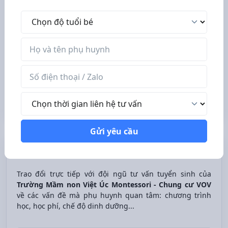
Độ tuổi bé
Review các trường mầm non, mẫu
Tên phụ huynh
giáo, nhà trẻ Hà Nội
Số điện thoại / Zalo
Nhóm Facebook - 17573 thành viên
Tham gia nhóm
Thời gian liên hệ tư vấn
Gửi yêu cầu
Tư vấn miễn phí
Trao đổi trực tiếp với đội ngũ tư vấn tuyển sinh của
Trường Mầm non Việt Úc Montessori - Chung cư VOV
về các vấn đề mà phụ huynh quan tâm: chương trình
học, học phí, chế độ dinh dưỡng...