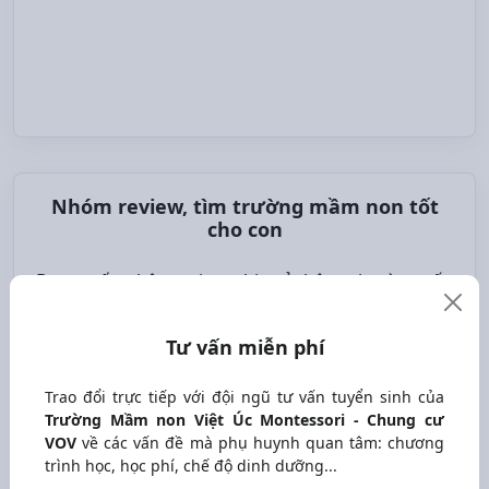
Nhóm review, tìm trường mầm non tốt
cho con
Bạn muốn nhận review, chia sẻ thông tin và tư vấn
của các phụ huynh khác về
Trường Mầm non Việt
Úc Montessori - Chung cư VOV ?
17573 thành
Tư vấn miễn phí
viên đã tham gia và sẵn sàng hỗ trợ bạn.
Trao đổi trực tiếp với đội ngũ tư vấn tuyển sinh của
Trường Mầm non Việt Úc Montessori - Chung cư
VOV
về các vấn đề mà phụ huynh quan tâm: chương
trình học, học phí, chế độ dinh dưỡng...