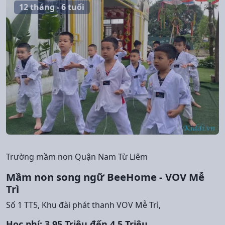
12 tháng - 6 tuổi
Trường mầm non Quận Nam Từ Liêm
Mầm non song ngữ BeeHome - VOV Mễ
Trì
Số 1 TT5, Khu đài phát thanh VOV Mễ Trì,
Học phí: 3,95 Triệu đến 4,5 Triệu