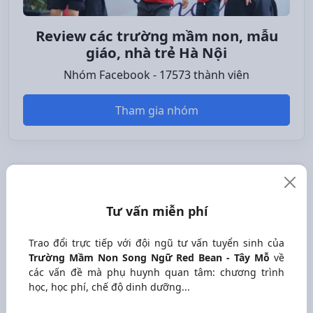
Review các trường mầm non, mẫu
giáo, nhà trẻ Hà Nội
Nhóm Facebook - 17573 thành viên
Tham gia nhóm
Tư vấn miễn phí
Tư vấn miễn phí
Trao đổi trực tiếp với đội ngũ tư vấn tuyển sinh của
Trường Mầm Non Song Ngữ Red Bean - Tây Mỗ
về các
Trao đổi trực tiếp với đội ngũ tư vấn tuyển sinh của
vấn đề mà phụ huynh quan tâm: chương trình học, học
Trường Mầm Non Song Ngữ Red Bean - Tây Mỗ
về
phí, chế độ dinh dưỡng...
các vấn đề mà phụ huynh quan tâm: chương trình
học, học phí, chế độ dinh dưỡng...
Độ tuổi bé