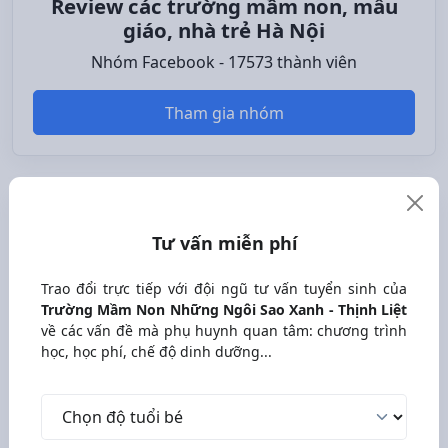
Review các trường mầm non, mẫu
giáo, nhà trẻ Hà Nội
Nhóm Facebook - 17573 thành viên
Tham gia nhóm
Tư vấn miễn phí
Tư vấn miễn phí
Trao đổi trực tiếp với đội ngũ tư vấn tuyển sinh của
Trường Mầm Non Những Ngôi Sao Xanh - Thịnh Liệt
Trao đổi trực tiếp với đội ngũ tư vấn tuyển sinh của
về các vấn đề mà phụ huynh quan tâm: chương trình
Trường Mầm Non Những Ngôi Sao Xanh - Thịnh Liệt
học, học phí, chế độ dinh dưỡng...
về các vấn đề mà phụ huynh quan tâm: chương trình
học, học phí, chế độ dinh dưỡng...
Độ tuổi bé
Độ tuổi bé
Tên phụ huynh