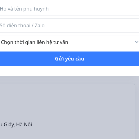
n phụ huynh
 điện thoại / Zalo
Xem ảnh
ời gian liên hệ tư vấn
Gửi yêu cầu
Gọi lại tư vấn
u Giấy, Hà Nội