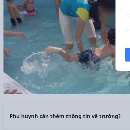
Tê
Số
Th
Phụ huynh cần thêm thông tin về trường?