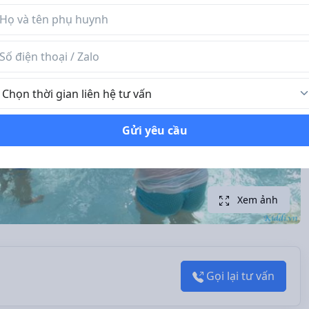
n phụ huynh
 điện thoại / Zalo
ời gian liên hệ tư vấn
Gửi yêu cầu
Xem ảnh
Gọi lại tư vấn