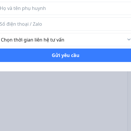
n phụ huynh
 điện thoại / Zalo
ời gian liên hệ tư vấn
Gửi yêu cầu