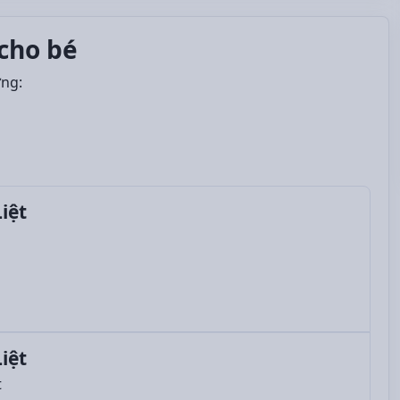
cho bé
ởng:
iệt
iệt
t