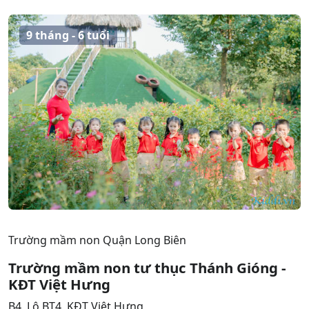
9 tháng - 6 tuổi
Trường mầm non Quận Long Biên
Trường mầm non tư thục Thánh Gióng -
KĐT Việt Hưng
B4, Lô BT4, KĐT Việt Hưng