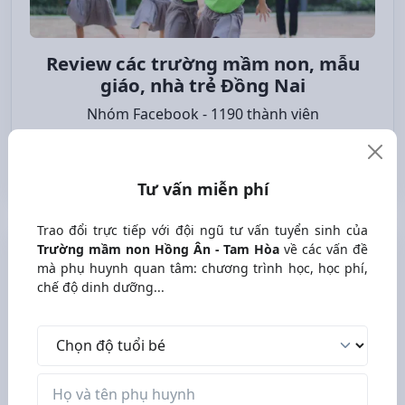
Review các trường mầm non, mẫu
giáo, nhà trẻ Đồng Nai
Nhóm Facebook - 1190 thành viên
Tham gia nhóm
Tư vấn miễn phí
Trao đổi trực tiếp với đội ngũ tư vấn tuyển sinh của
Trường mầm non Hồng Ân - Tam Hòa
về các vấn đề
Tư vấn miễn phí
mà phụ huynh quan tâm: chương trình học, học phí,
chế độ dinh dưỡng...
Trao đổi trực tiếp với đội ngũ tư vấn tuyển sinh của
Trường mầm non Hồng Ân - Tam Hòa
về các vấn đề mà
Độ tuổi bé
phụ huynh quan tâm: chương trình học, học phí, chế độ
dinh dưỡng...
Tên phụ huynh
Độ tuổi bé