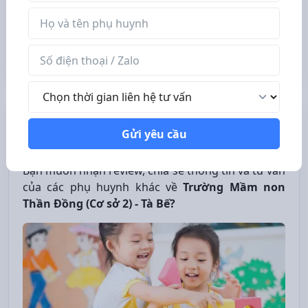
Tên phụ huynh
Số điện thoại / Zalo
Thời gian liên hệ tư vấn
Nhóm review, tìm trường mầm non tốt
Gửi yêu cầu
cho con
Bạn muốn nhận review, chia sẻ thông tin và tư vấn
của các phụ huynh khác về
Trường Mầm non
Thần Đồng (Cơ sở 2) - Tà Bế?