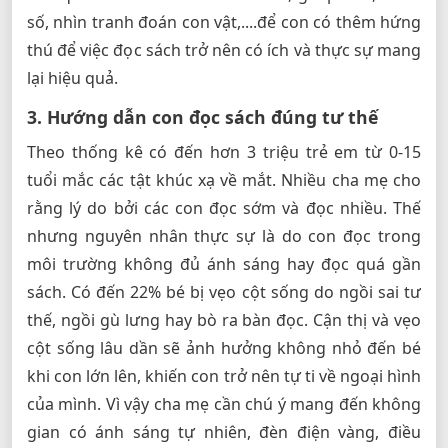
số, nhìn tranh đoán con vật,....để con có thêm hứng
thú để việc đọc sách trở nên có ích và thực sự mang
lại hiệu quả.
3. Hướng dẫn con đọc sách đúng tư thế
Theo thống kê có đến hơn 3 triệu trẻ em từ 0-15
tuổi mắc các tật khúc xạ về mắt. Nhiều cha mẹ cho
rằng lý do bởi các con đọc sớm và đọc nhiều. Thế
nhưng nguyên nhân thực sự là do con đọc trong
môi trường không đủ ánh sáng hay đọc quá gần
sách. Có đến 22% bé bị vẹo cột sống do ngồi sai tư
thế, ngồi gù lưng hay bò ra bàn đọc. Cận thị và vẹo
cột sống lâu dần sẽ ảnh hưởng không nhỏ đến bé
khi con lớn lên, khiến con trở nên tự ti về ngoại hình
của mình. Vì vậy cha mẹ cần chú ý mang đến không
gian có ánh sáng tự nhiên, đèn điện vàng, điều