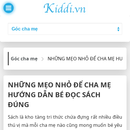
Góc cha mẹ
NHỮNG MẸO NHỎ ĐỂ CHA MẸ HƯỚN
NHỮNG MẸO NHỎ ĐỂ CHA MẸ
HƯỚNG DẪN BÉ ĐỌC SÁCH
ĐÚNG
Sách là kho tàng tri thức chứa đựng rất nhiều điều
thú vị mà mỗi cha mẹ nào cũng mong muốn bé yêu