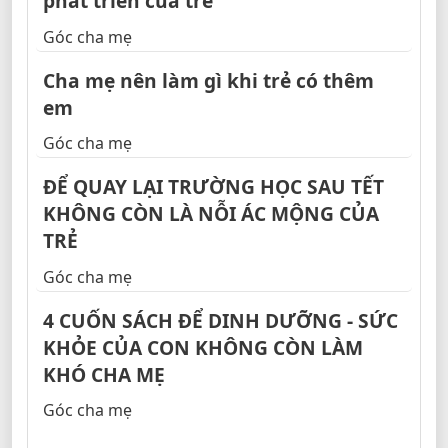
phát triển của trẻ
Góc cha mẹ
Cha mẹ nên làm gì khi trẻ có thêm
em
Góc cha mẹ
ĐỂ QUAY LẠI TRƯỜNG HỌC SAU TẾT
KHÔNG CÒN LÀ NỖI ÁC MỘNG CỦA
TRẺ
Góc cha mẹ
4 CUỐN SÁCH ĐỂ DINH DƯỠNG - SỨC
KHỎE CỦA CON KHÔNG CÒN LÀM
KHÓ CHA MẸ
Góc cha mẹ