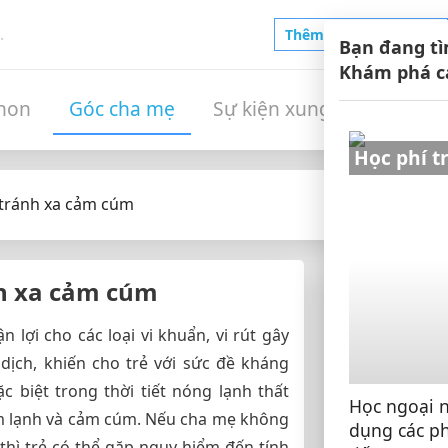
Thêm trường của bạn
Bạn đang t
Khám phá c
non
Góc cha mẹ
Sự kiện xung quanh
H
Học phí tr
u tránh xa cảm cúm
nh xa cảm cúm
Xem nhiều 
 lợi cho các loại vi khuẩn, vi rút gây
04 TIÊU C
dịch, khiến cho trẻ với sức đề kháng
TRƯỜNG M
c biệt trong thời tiết nóng lạnh thất
Học ngoại n
Trường mầm 
m lạnh và cảm cúm. Nếu cha mẹ không
dụng các p
 thì trẻ có thể gặp nguy hiểm đến tính