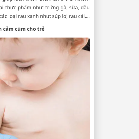
ại thực phẩm như: trứng gà, sữa, dầu
các loại rau xanh như: súp lơ, rau cải,...
h cảm cúm cho trẻ