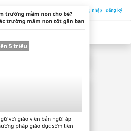
Chủ trường
Phụ huynh
Đăng nhập
Đăng ký
ìm trường mầm non cho bé?
ác trường mầm non tốt gần bạn
ướng dẫn sử dụng
ên 5 triệu
nhất
HÍ VÀNG KHI LỰA CHỌN
ẦM NON CHO BÉ
gữ với giáo viên bản ngữ, áp
non
hương pháp giáo dục sớm tiên