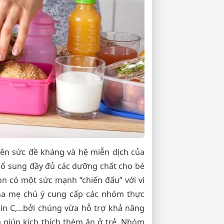
nên sức đề kháng và hệ miễn dịch của
 bổ sung đầy đủ các dưỡng chất cho bé
on có một sức mạnh “chiến đấu” với vi
ha mẹ chú ý cung cấp các nhóm thực
in C,...bởi chúng vừa hỗ trợ khả năng
a giúp kích thích thèm ăn ở trẻ. Nhóm