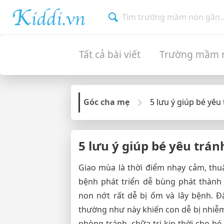
Tất cả bài viết
Trường mầm 
Góc cha mẹ
5 lưu ý giúp bé yê
5 lưu ý giúp bé yêu trá
Giao mùa là thời điểm nhạy cảm, thuận
bệnh phát triển dễ bùng phát thành 
non nớt rất dễ bị ốm và lây bệnh. Đặ
thường như này khiến con dễ bị nhiễ
phòng tránh, chữa trị kịp thời cho bé