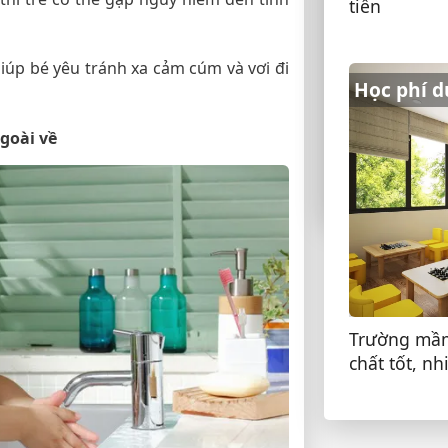
Tại sao lần
tiến
Nguyên nhâ
Góc cha mẹ
giúp bé yêu tránh xa cảm cúm và vơi đi
Học phí d
Bí quyết để
lần đầu tớ
ngoài về
Góc cha mẹ
Trường mầm 
chất tốt, n