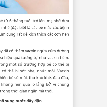
 bé từ 6 tháng tuổi trở lên, mẹ nhớ đưa
 nhé (đặc biệt là các bé mắc các bệnh
úm cũng rất dễ kích thích các cơn hen
nay đã có thêm vacxin ngừa cúm đường
và hiệu quả tương tự như vacxin tiêm.
trong một số trường hợp bé có thể bị
 có thể bị sốt nhẹ, nhức mỏi. Vacxin
iến bé sổ mũi, thở khò khè, đau đầu,
 không nên quá lo lắng bởi vì chúng
rong thời gian ngắn mà thôi.
 bổ sung nước đầy đặn