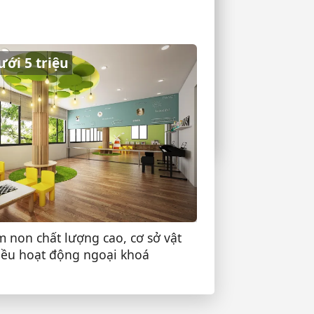
 đầu bé đi học hay đau ốm? -
n và cách khắc phục
ưới 5 triệu
 con hòa nhập và ít khóc khi
i trường
non chất lượng cao, cơ sở vật
hiều hoạt động ngoại khoá