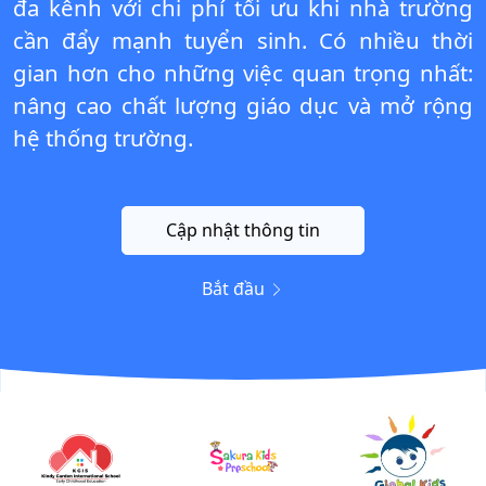
đa kênh với chi phí tối ưu khi nhà trường
cần đẩy mạnh tuyển sinh. Có nhiều thời
gian hơn cho những việc quan trọng nhất:
nâng cao chất lượng giáo dục và mở rộng
hệ thống trường.
Cập nhật thông tin
Bắt đầu