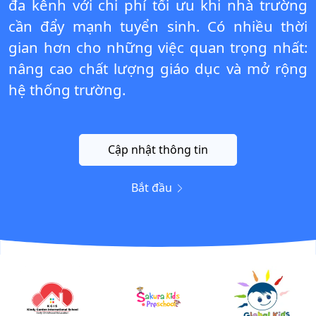
đa kênh với chi phí tối ưu khi nhà trường
cần đẩy mạnh tuyển sinh. Có nhiều thời
gian hơn cho những việc quan trọng nhất:
nâng cao chất lượng giáo dục và mở rộng
hệ thống trường.
Cập nhật thông tin
Bắt đầu